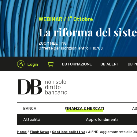
WEBINAR / 1° Ottobre
La riforma del sis
ZOOM MEETING
Offerte per iscrizioni entro il 10/09
Cerca nel s
DB FORMAZIONE
DB ALERT
DB P
Login
WEBINAR / 1° Ot
BANCA
FINANZA E MERCATI
AS
Attualità
Approfondimenti
Home
/
Flash News
/
Gestione collettiva
/
AIFMD: aggiornamento alle Q