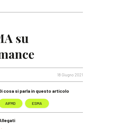
MA su
rmance
18 Giugno 2021
Di cosa si parla in questo articolo
AIFMD
ESMA
Allegati