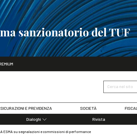
tema sanzionatorio del TUF
ito
REMIUM
tobre
La riforma del sistema sanzionatorio del TUF
SCOPRI I DET
Cerca nel sito
SICURAZIONI E PREVIDENZA
SOCIETÀ
FISCA
Dialoghi
Rivista
Dialoghi di Diritto dell'Economia
&A ESMA su segnalazioni e commissioni di performance
Editoriali