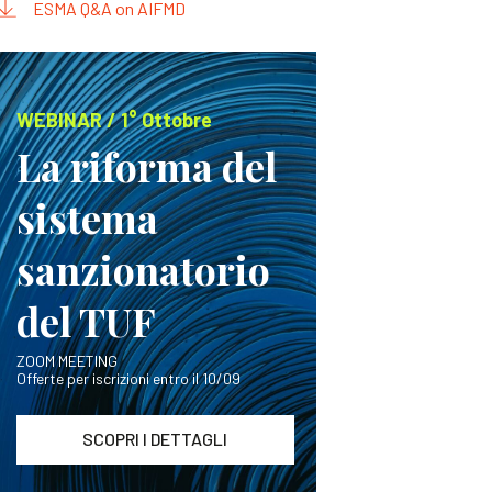
ESMA Q&A on AIFMD
WEBINAR / 1° Ottobre
La riforma del
sistema
sanzionatorio
del TUF
ZOOM MEETING
Offerte per iscrizioni entro il 10/09
SCOPRI I DETTAGLI