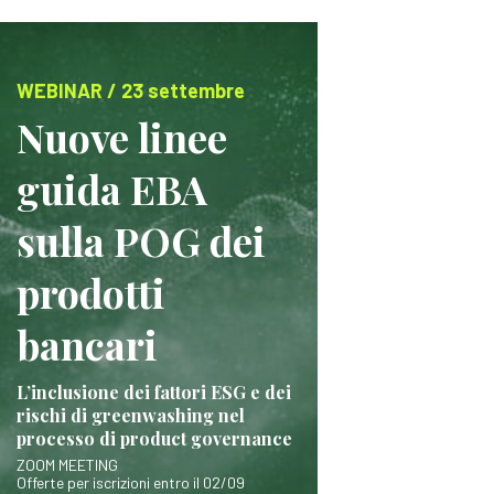
WEBINAR / 23 settembre
Nuove linee
guida EBA
sulla POG dei
prodotti
bancari
L’inclusione dei fattori ESG e dei
rischi di greenwashing nel
processo di product governance
ZOOM MEETING
Offerte per iscrizioni entro il 02/09