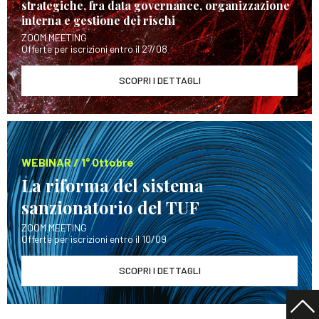
strategiche, fra data governance, organizzazione
interna e gestione dei rischi
ZOOM MEETING
Offerte per iscrizioni entro il 27/08
SCOPRI I DETTAGLI
WEBINAR / 1° Ottobre
La riforma del sistema
sanzionatorio del TUF
ZOOM MEETING
Offerte per iscrizioni entro il 10/09
SCOPRI I DETTAGLI