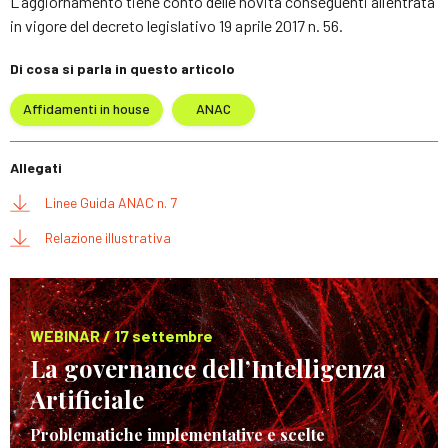
L’aggiornamento tiene conto delle novità conseguenti all’entrata
in vigore del decreto legislativo 19 aprile 2017 n. 56.
Di cosa si parla in questo articolo
Affidamenti in house
ANAC
Allegati
Linee Guida ANAC n. 7
Relazione illustrativa
WEBINAR / 17 settembre
La governance dell’Intelligenza
Artificiale
Problematiche implementative e scelte