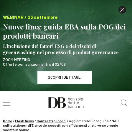
WEBINAR / 23 settembre
Nuove linee guida EBA sulla POG dei
prodotti bancari
L’inclusione dei fattori ESG e dei rischi di
greenwashing nel processo di product governance
ZOOM MEETING
Offerte per iscrizioni entro il 02/09
SCOPRI I DETTAGLI
Cerca nel sito
WEBINAR / 23 settembre
Nuove linee guida EBA sulla POG dei prodotti
bancari
Home
/
Flash News
/
Contratti pubblici
/
Aggiornate le Linee guida ANAC
SCOPRI I DETTAGLI
sull’iscrizione nell’Elenco dei soggetti con affidamenti diretti verso proprie
società in house