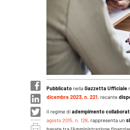
Pubblicato
nella
Gazzetta Ufficiale
n
dicembre 2023, n. 221
, recante
disp
Il regime di
adempimento collaborat
agosto 2015, n. 128
, rappresenta un
s
basate tra l’Amministrazione finanzia