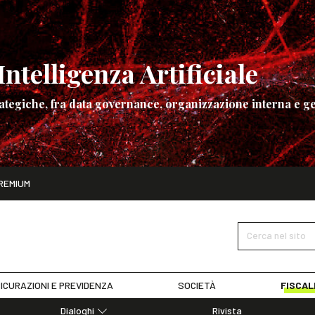
ntelligenza Artificiale
ategiche, fra data governance, organizzazione interna e ge
ito
REMIUM
ettembre
La governance dell’Intelligenza Artificiale
SCOPRI I DET
Cerca nel sito
ICURAZIONI E PREVIDENZA
SOCIETÀ
FISCAL
Dialoghi
Rivista