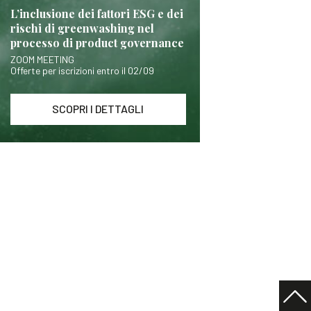
L’inclusione dei fattori ESG e dei
rischi di greenwashing nel
processo di product governance
ZOOM MEETING
Offerte per iscrizioni entro il 02/09
SCOPRI I DETTAGLI