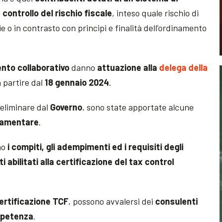
 controllo del rischio fiscale
, inteso quale rischio di
e o in contrasto con principi e finalità dell’ordinamento
nto collaborativo
danno
attuazione alla
delega della
 partire dal
18 gennaio 2024
.
reliminare dal
Governo
, sono state apportate alcune
rlamentare
.
no
i compiti, gli adempimenti ed i requisiti degli
 abilitati alla certificazione del tax control
ertificazione TCF
, possono avvalersi dei
consulenti
ompetenza
.