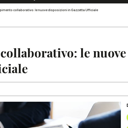
Dialoghi di Diritto dell'Economia
mento collaborativo: le nuove disposizioni in Gazzetta Ufficiale
Editoriali
Articoli
Note
llaborativo: le nuove
iciale