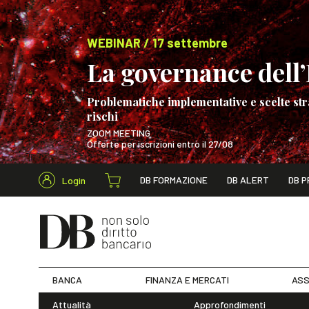
WEBINAR / 17 settembre
La governance dell’I
Problematiche implementative e scelte str
rischi
ZOOM MEETING
Offerte per iscrizioni entro il 27/08
Cerca nel s
DB FORMAZIONE
DB ALERT
DB P
Login
WEBINAR / 17 s
BANCA
FINANZA E MERCATI
ASS
Attualità
Approfondimenti