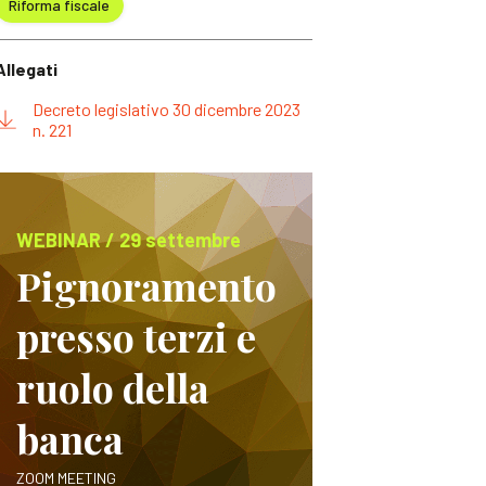
Riforma fiscale
Allegati
Decreto legislativo 30 dicembre 2023
n. 221
WEBINAR / 29 settembre
Pignoramento
presso terzi e
ruolo della
banca
ZOOM MEETING