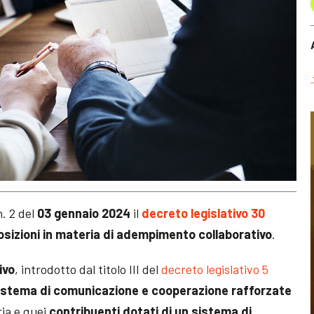
. 2 del
03 gennaio 2024
il
decreto legislativo 30
osizioni in materia di adempimento collaborativo
.
ivo
, introdotto dal titolo III del
decreto legislativo 5
istema di comunicazione e cooperazione rafforzate
ria e quei
contribuenti dotati di un sistema di