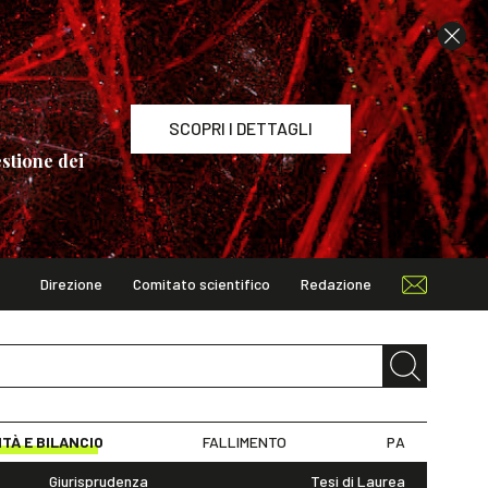
SCOPRI I DETTAGLI
stione dei
Direzione
Comitato scientifico
Redazione
TAGLI
ITÀ E BILANCIO
FALLIMENTO
PA
Giurisprudenza
Tesi di Laurea