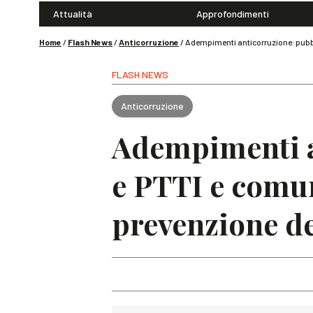
Attualità
Approfondimenti
Home
/
Flash News
/
Anticorruzione
/
Adempimenti anticorruzione: pubb
FLASH NEWS
Anticorruzione
Adempimenti a
e PTTI e comu
prevenzione de