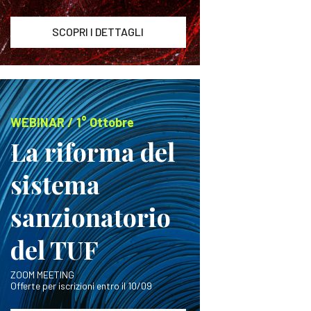
SCOPRI I DETTAGLI
WEBINAR / 1° Ottobre
La riforma del
sistema
sanzionatorio
del TUF
ZOOM MEETING
Offerte per iscrizioni entro il 10/09