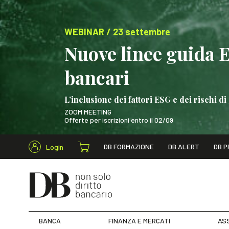
WEBINAR / 23 settembre
Nuove linee guida 
bancari
L’inclusione dei fattori ESG e dei rischi
ZOOM MEETING
Offerte per iscrizioni entro il 02/09
Cerca nel s
DB FORMAZIONE
DB ALERT
DB P
Login
WEBINAR / 23 settem
BANCA
FINANZA E MERCATI
ASS