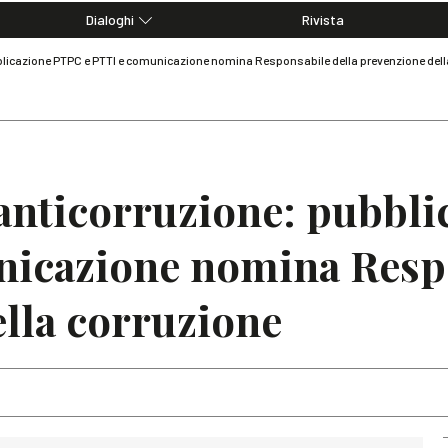
Dialoghi
Rivista
Dialoghi di Diritto dell'Economia
licazione PTPC e PTTI e comunicazione nomina Responsabile della prevenzione dell
Editoriali
Articoli
Note
nticorruzione: pubbli
nicazione nomina Respo
lla corruzione