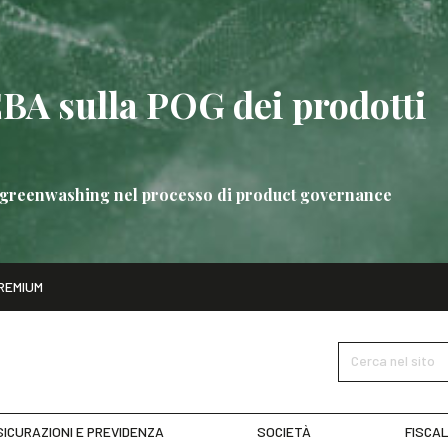
EBA sulla POG dei prodotti
 di greenwashing nel processo di product governance
ito
REMIUM
bre
Nuove linee guida EBA sulla POG dei prodotti bancari
SCOPRI 
Cerca nel sito
ICURAZIONI E PREVIDENZA
SOCIETÀ
FISCAL