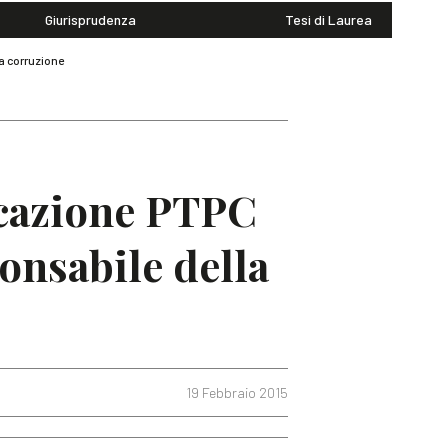
Giurisprudenza
Tesi di Laurea
a corruzione
cazione PTPC
nsabile della
19 Febbraio 2015