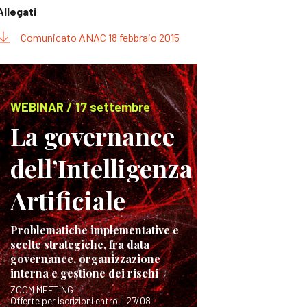
Allegati
Comunicato ANAC 18 febbraio 2015
WEBINAR / 17 settembre
La governance
dell’Intelligenza
Artificiale
Problematiche implementative e
scelte strategiche, fra data
governance, organizzazione
interna e gestione dei rischi
ZOOM MEETING
Offerte per iscrizioni entro il 27/08