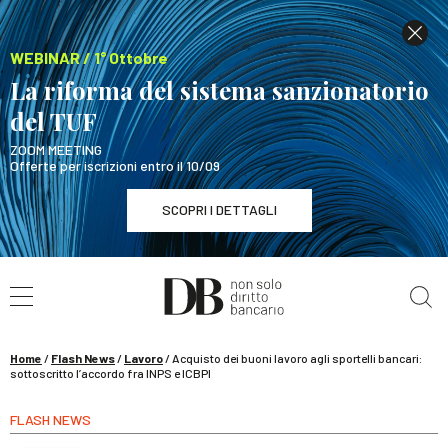
WEBINAR / 1° Ottobre
La riforma del sistema sanzionatorio
del TUF
ZOOM MEETING
Offerte per iscrizioni entro il 10/09
SCOPRI I DETTAGLI
Cerca nel sito
WEBINAR / 1° Ottobre
La riforma del sistema sanzionatorio del TUF
SCOPRI I DETTAGLI
Home
/
Flash News
/
Lavoro
/
Acquisto dei buoni lavoro agli sportelli bancari:
sottoscritto l’accordo fra INPS e ICBPI
FLASH NEWS