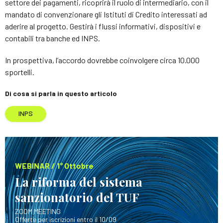
settore dei pagamenti, ricoprirà il ruolo di intermediario, con il
mandato di convenzionare gli Istituti di Credito interessati ad
aderire al progetto. Gestirà i flussi informativi, dispositivi e
contabili tra banche ed INPS.
In prospettiva, l’accordo dovrebbe coinvolgere circa 10.000
sportelli.
Di cosa si parla in questo articolo
INPS
WEBINAR / 1° Ottobre
La riforma del sistema
sanzionatorio del TUF
ZOOM MEETING
Offerte per iscrizioni entro il 10/09