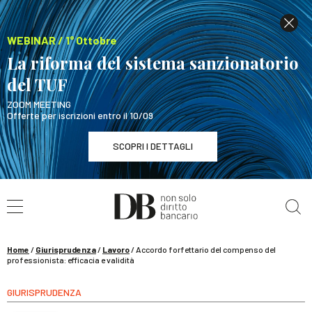
WEBINAR / 1° Ottobre
La riforma del sistema sanzionatorio
del TUF
ZOOM MEETING
Offerte per iscrizioni entro il 10/09
SCOPRI I DETTAGLI
Cerca nel sito
WEBINAR / 1° Ottobre
La riforma del sistema sanzionatorio del TUF
SCOPRI I DETTAGLI
Home
/
Giurisprudenza
/
Lavoro
/
Accordo forfettario del compenso del
professionista: efficacia e validità
GIURISPRUDENZA