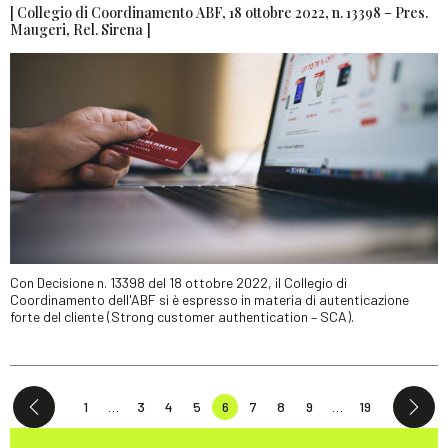
[ Collegio di Coordinamento ABF, 18 ottobre 2022, n. 13398 – Pres.
Maugeri, Rel. Sirena ]
Con Decisione n. 13398 del 18 ottobre 2022, il Collegio di
Coordinamento dell'ABF si è espresso in materia di autenticazione
forte del cliente (Strong customer authentication – SCA).
1
…
3
4
5
6
7
8
9
…
19