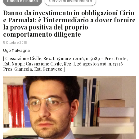
Banca e Finanza
Servizi di investimento
Danno da investimento in obbligazioni Cirio
e Parmalat: è l’intermediario a dover fornire
la prova positiva del proprio
comportamento diligente
5 Ottobre 2016
Ugo Malvagna
[ Cassazione Civile, Sez. I, 15 marzo 2016, n. 5089 – Pres. Forte,
Est. Nappi; Cassazione Civile, Sez. I, 26 agosto 2016, n. 17356 –
Pres. Giancola, Est. Genovese ]