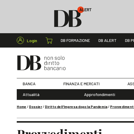
Cerca nel s
DB FORMAZIONE
DB ALERT
DB P
Login
BANCA
FINANZA E MERCATI
ASS
Attualità
Approfondimenti
Home
/
Dossier
/
Diritto dell'Impresa dopo la Pandemia
/
Provvediment
Provvedimenti