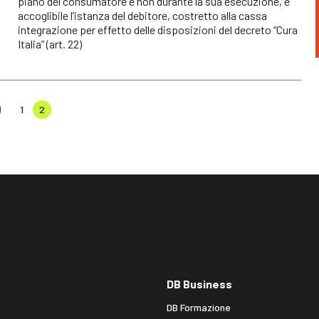
piano del consumatore e non durante la sua esecuzione, è
accoglibile l’istanza del debitore, costretto alla cassa
integrazione per effetto delle disposizioni del decreto “Cura
Italia” (art. 22)
1
2
DB Business
DB Formazione