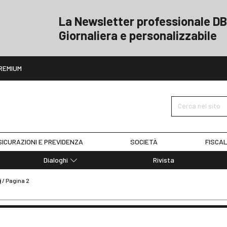
La Newsletter professionale DB
Giornaliera e personalizzabile
ito
REMIUM
Cerca nel sito
ICURAZIONI E PREVIDENZA
SOCIETÀ
FISCAL
Dialoghi
Rivista
Dialoghi di Diritto dell'Economia
i
/
Pagina 2
Editoriali
Articoli
Note