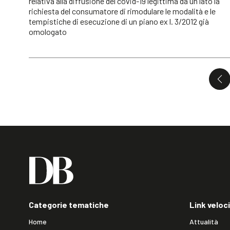
relativa alla diffusione del covid-19 legittima da un lato la
richiesta del consumatore di rimodulare le modalità e le
tempistiche di esecuzione di un piano ex l. 3/2012 già
omologato
Categorie tematiche
Link veloci
Home
Attualità