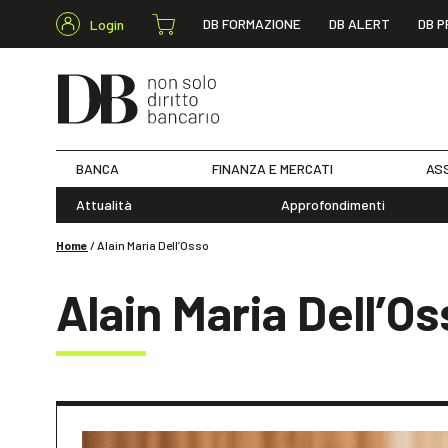
DB FORMAZIONE
DB ALERT
DB P
Login
BANCA
FINANZA E MERCATI
ASS
Attualità
Approfondimenti
Home
/
Alain Maria Dell’Osso
Alain Maria Dell’O