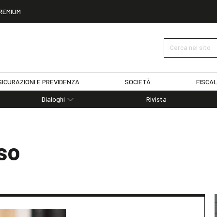
REMIUM
Cerca nel sito
ICURAZIONI E PREVIDENZA
SOCIETÀ
FISCAL
Dialoghi
Rivista
Dialoghi di Diritto dell'Economia
Editoriali
Articoli
sso
Note