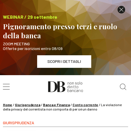
WEBINAR / 29 settembre
Pignoramento presso terzi e ruolo
della banca
ZOOM MEETING
Offerte per iscrizioni entro 08/09
SCOPRI I DETTAGLI
Cerca nel sito
WEBINAR / 29 settembre
Pignoramento presso terzi e ruolo della banca
SCOPRI I DETTAGLI
Home
/
Giurisprudenza
/
Banca e Finanza
/
Conto corrente
/
La violazione
della privacy del correntista non comporta di per sé un danno
GIURISPRUDENZA