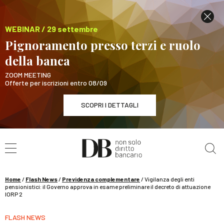
WEBINAR / 29 settembre
Pignoramento presso terzi e ruolo
della banca
ZOOM MEETING
Offerte per iscrizioni entro 08/09
SCOPRI I DETTAGLI
Cerca nel sito
WEBINAR / 29 settembre
Pignoramento presso terzi e ruolo della banca
SCOPRI I DETTAGLI
Home
/
Flash News
/
Previdenza complementare
/
Vigilanza degli enti
pensionistici: il Governo approva in esame preliminare il decreto di attuazione
IORP 2
FLASH NEWS