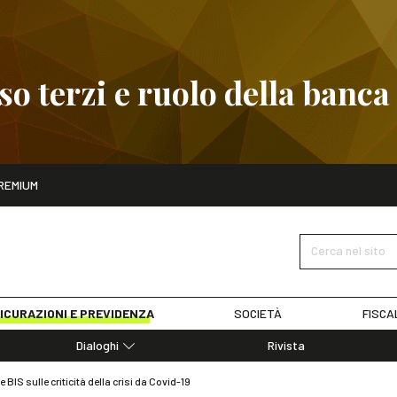
 terzi e ruolo della banca
ito
REMIUM
embre
Pignoramento presso terzi e ruolo della banca
SCOPRI I D
Cerca nel sito
ICURAZIONI E PREVIDENZA
SOCIETÀ
FISCA
Dialoghi
Rivista
Dialoghi di Diritto dell'Economia
 BIS sulle criticità della crisi da Covid-19
Editoriali