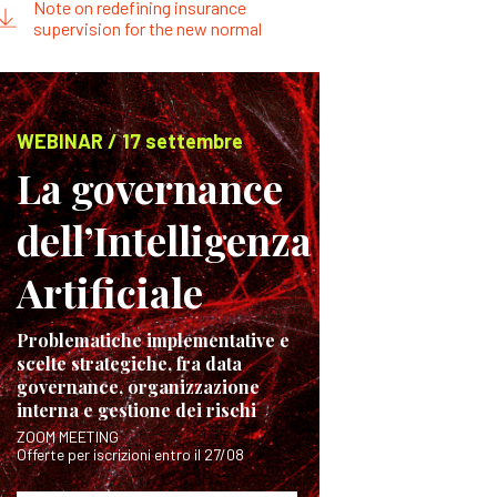
Note on redefining insurance
supervision for the new normal
WEBINAR / 17 settembre
La governance
dell’Intelligenza
Artificiale
Problematiche implementative e
scelte strategiche, fra data
governance, organizzazione
interna e gestione dei rischi
ZOOM MEETING
Offerte per iscrizioni entro il 27/08