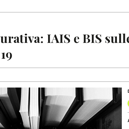
Articoli
Note
urativa: IAIS e BIS sulle
-19