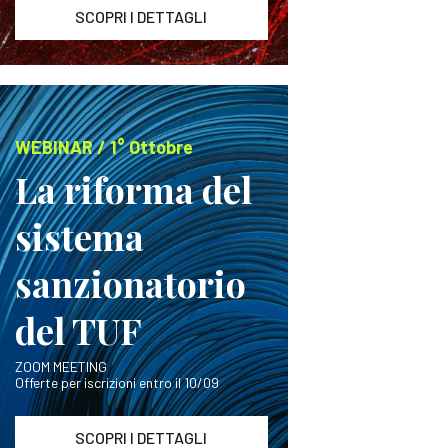
SCOPRI I DETTAGLI
WEBINAR / 1° Ottobre
La riforma del
sistema
sanzionatorio
del TUF
ZOOM MEETING
Offerte per iscrizioni entro il 10/09
SCOPRI I DETTAGLI