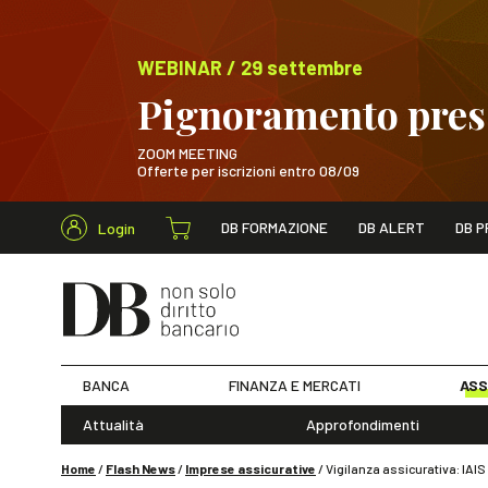
WEBINAR / 29 settembre
Pignoramento presso
ZOOM MEETING
Offerte per iscrizioni entro 08/09
Cerca nel s
DB FORMAZIONE
DB ALERT
DB P
Login
WEBINAR / 29 sett
BANCA
FINANZA E MERCATI
ASS
Attualità
Approfondimenti
Home
/
Flash News
/
Imprese assicurative
/
Vigilanza assicurativa: IAIS e