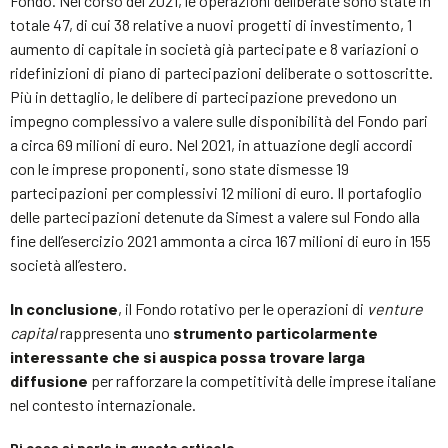
Fondo. Nel corso del 2021, le operazioni deliberate sono state in
totale 47, di cui 38 relative a nuovi progetti di investimento, 1
aumento di capitale in società già partecipate e 8 variazioni o
ridefinizioni di piano di partecipazioni deliberate o sottoscritte.
Più in dettaglio, le delibere di partecipazione prevedono un
impegno complessivo a valere sulle disponibilità del Fondo pari
a circa 69 milioni di euro. Nel 2021, in attuazione degli accordi
con le imprese proponenti, sono state dismesse 19
partecipazioni per complessivi 12 milioni di euro. Il portafoglio
delle partecipazioni detenute da Simest a valere sul Fondo alla
fine dell’esercizio 2021 ammonta a circa 167 milioni di euro in 155
società all’estero.
In conclusione
, il Fondo rotativo per le operazioni di
venture
capital
rappresenta uno
strumento particolarmente
interessante che si auspica possa trovare larga
diffusione
per rafforzare la competitività delle imprese italiane
nel contesto internazionale.
Di cosa si parla in questo articolo