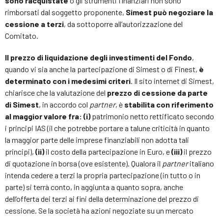
sono racquistate
o gli strumenti finanziari non sono
rimborsati dal soggetto proponente,
Simest può negoziare la
cessione a terzi
, da sottoporre all’autorizzazione del
Comitato.
Il prezzo di liquidazione degli investimenti del Fondo
,
quando vi sia anche la partecipazione di Simest o di Finest,
è
determinato con i medesimi criteri
. Il sito internet di Simest,
chiarisce che la valutazione del
prezzo di cessione da parte
di Simest
, in accordo col
partner
, è
stabilita con riferimento
al maggior valore fra: (i)
patrimonio netto rettificato secondo
i principi IAS (il che potrebbe portare a talune criticità in quanto
la maggior parte delle imprese finanziabili non adotta tali
principi),
(ii)
il costo della partecipazione in Euro, e
(iii)
il prezzo
di quotazione in borsa (ove esistente). Qualora il
partner
italiano
intenda cedere a terzi la propria partecipazione (in tutto o in
parte) si terrà conto, in aggiunta a quanto sopra, anche
dell’offerta dei terzi ai fini della determinazione del prezzo di
cessione. Se la società ha azioni negoziate su un mercato