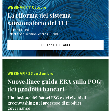
WEBINAR / 1° Ottobre
La riforma del sistema
sanzionatorio del TUF
ZOOM MEETING
Offerte per iscrizioni entro il 10/09
SCOPRI I DETTAGLI
WEBINAR / 23 settembre
Nuove linee guida EBA sulla POG
dei prodotti bancari
L’inclusione dei fattori ESG e dei rischi di
greenwashing nel processo di product
governance