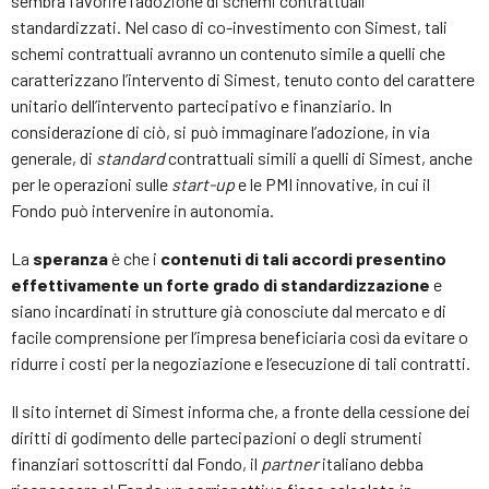
sembra favorire l’adozione di schemi contrattuali
standardizzati. Nel caso di co-investimento con Simest, tali
schemi contrattuali avranno un contenuto simile a quelli che
caratterizzano l’intervento di Simest, tenuto conto del carattere
unitario dell’intervento partecipativo e finanziario. In
considerazione di ciò, si può immaginare l’adozione, in via
generale, di
standard
contrattuali simili a quelli di Simest, anche
per le operazioni sulle
start-up
e le PMI innovative, in cui il
Fondo può intervenire in autonomia.
La
speranza
è che i
contenuti di tali accordi presentino
effettivamente un forte grado di standardizzazione
e
siano incardinati in strutture già conosciute dal mercato e di
facile comprensione per l’impresa beneficiaria così da evitare o
ridurre i costi per la negoziazione e l’esecuzione di tali contratti.
Il sito internet di Simest informa che, a fronte della cessione dei
diritti di godimento delle partecipazioni o degli strumenti
finanziari sottoscritti dal Fondo, il
partner
italiano debba