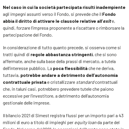
Nel caso in cui la società partecipata risulti inadempiente
agli impegni assunti verso il Fondo, si prevede che il
Fondo
abbia il diritto di attivare le clausole relative all’
exit
e,
quindi, forzare l’impresa proponente a riscattare o rimborsare la
partecipazione del Fondo.
In considerazione di tutto quanto precede, si osserva come si
tratti quindi di
regole abbastanza stringenti
, che si sono
affermate, anche sulla base della prassi di mercato, a tutela
dell’interesse pubblico. La
poca flessibilità
che ne deriva,
tuttavia,
potrebbe andare a detrimento dell’autonomia
contrattuale privata
e cristallizzare
standard
contrattuali
che, in taluni casi, potrebbero prevedere tutele che paiono
eccessive per l’investitore, a detrimento dell’autonomia
gestionale delle imprese.
Il bilancio 2021 di Simest registra flussi per un importo pari a 43
milioni di euro a titolo di impieghi per
equity loan
da parte del