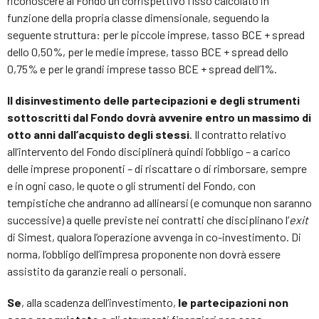
riconoscere al Fondo un corrispettivo fisso calcolato in
funzione della propria classe dimensionale, seguendo la
seguente struttura: per le piccole imprese, tasso BCE + spread
dello 0,50%, per le medie imprese, tasso BCE + spread dello
0,75% e per le grandi imprese tasso BCE + spread dell’1%.
Il disinvestimento delle partecipazioni e degli strumenti
sottoscritti dal Fondo dovrà avvenire entro un massimo di
otto anni dall’acquisto degli stessi
. Il contratto relativo
all’intervento del Fondo disciplinerà quindi l’obbligo – a carico
delle imprese proponenti – di riscattare o di rimborsare, sempre
e in ogni caso, le quote o gli strumenti del Fondo, con
tempistiche che andranno ad allinearsi (e comunque non saranno
successive) a quelle previste nei contratti che disciplinano l’
exit
di Simest, qualora l’operazione avvenga in co-investimento. Di
norma, l’obbligo dell’impresa proponente non dovrà essere
assistito da garanzie reali o personali.
Se
, alla scadenza dell’investimento,
le partecipazioni non