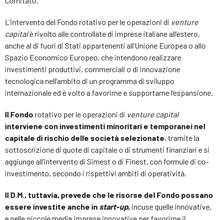
Comitato.
L’intervento del Fondo rotativo per le operazioni di
venture
capital
è rivolto alle controllate di imprese italiane all’estero,
anche al di fuori di Stati appartenenti all’Unione Europea o allo
Spazio Economico Europeo, che intendono realizzare
investimenti produttivi, commerciali o di innovazione
tecnologica nell’ambito di un programma di sviluppo
internazionale ed è volto a favorirne e supportarne l’espansione.
Il Fondo
rotativo per le operazioni di
venture capital
interviene con investimenti minoritari e temporanei nel
capitale di rischio delle società selezionate
, tramite la
sottoscrizione di quote di capitale o di strumenti finanziari e si
aggiunge all’intervento di Simest o di Finest, con formule di co-
investimento, secondo i rispettivi ambiti di operatività.
Il D.M., tuttavia, prevede che le risorse del Fondo possano
essere investite anche in
start-up
,
incuse quelle innovative,
e nelle piccole medie imprese innovative per favorirne il