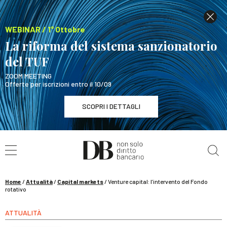
WEBINAR / 1° Ottobre
La riforma del sistema sanzionatorio
del TUF
ZOOM MEETING
Offerte per iscrizioni entro il 10/09
SCOPRI I DETTAGLI
Cerca nel sito
WEBINAR / 1° Ottobre
La riforma del sistema sanzionatorio del TUF
SCOPRI I DETTAGLI
Home
/
Attualità
/
Capital markets
/
Venture capital: l’intervento del Fondo
rotativo
ATTUALITÀ