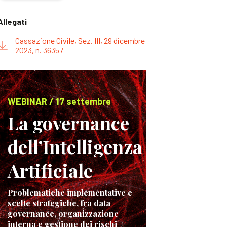
Allegati
Cassazione Civile, Sez. III, 29 dicembre
2023, n. 36357
WEBINAR / 17 settembre
La governance
dell’Intelligenza
Artificiale
Problematiche implementative e
scelte strategiche, fra data
governance, organizzazione
interna e gestione dei rischi