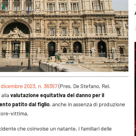
 dicembre 2023, n. 36357
(Pres. De Stefano, Rel.
 alla
valutazione equitativa del danno per il
to patito dal figlio
, anche in assenza di produzione
itore-vittima.
cidente che coinvolse un natante, i familiari delle