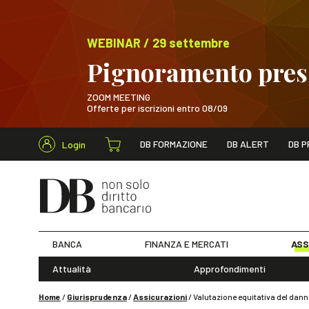
WEBINAR / 29 settembre
Pignoramento presso
ZOOM MEETING
Offerte per iscrizioni entro 08/09
Cerca nel s
DB FORMAZIONE
DB ALERT
DB P
Login
WEBINAR / 29 sett
BANCA
FINANZA E MERCATI
ASS
Attualità
Approfondimenti
Home
/
Giurisprudenza
/
Assicurazioni
/
Valutazione equitativa del dan