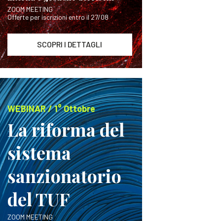
ZOOM MEETING
Offerte per iscrizioni entro il 27/08
SCOPRI I DETTAGLI
WEBINAR / 1° Ottobre
La riforma del
sistema
sanzionatorio
del TUF
ZOOM MEETING