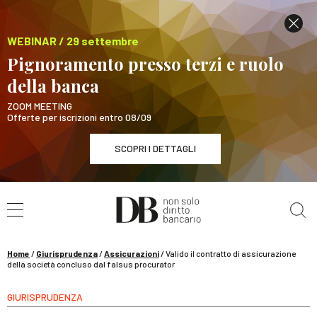
WEBINAR / 29 settembre
Pignoramento presso terzi e ruolo
della banca
ZOOM MEETING
Offerte per iscrizioni entro 08/09
SCOPRI I DETTAGLI
Cerca nel sito
WEBINAR / 29 settembre
Pignoramento presso terzi e ruolo della banca
SCOPRI I DETTAGLI
Home
/
Giurisprudenza
/
Assicurazioni
/
Valido il contratto di assicurazione
della società concluso dal falsus procurator
GIURISPRUDENZA