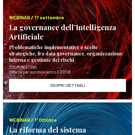
WEBINAR / 17 settembre
La governance dell’Intelligenza
Artificiale
Problematiche implementative e scelte
strategiche, fra data governance, organizzazione
interna e gestione dei rischi
ZOOM MEETING
Offerte per iscrizioni entro il 27/08
SCOPRI I DETTAGLI
WEBINAR / 1° Ottobre
La riforma del sistema