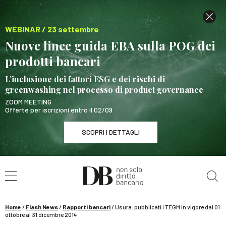
WEBINAR / 23 settembre
Nuove linee guida EBA sulla POG dei
prodotti bancari
L’inclusione dei fattori ESG e dei rischi di
greenwashing nel processo di product governance
ZOOM MEETING
Offerte per iscrizioni entro il 02/09
SCOPRI I DETTAGLI
Cerca nel sito
WEBINAR / 23 settembre
Nuove linee guida EBA sulla POG dei prodotti
bancari
Home
/
Flash News
/
Rapporti bancari
/
Usura: pubblicati i TEGM in vigore dal 01
SCOPRI I DETTAGLI
ottobre al 31 dicembre 2014