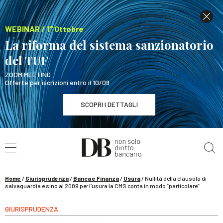
WEBINAR / 1° Ottobre
La riforma del sistema sanzionatorio
del TUF
ZOOM MEETING
Offerte per iscrizioni entro il 10/09
SCOPRI I DETTAGLI
Cerca nel sito
WEBINAR / 1° Ottobre
La riforma del sistema sanzionatorio del TUF
SCOPRI I DETTAGLI
Home
/
Giurisprudenza
/
Banca e Finanza
/
Usura
/
Nullità della clausola di
salvaguardia e sino al 2009 per l’usura la CMS conta in modo “particolare”
GIURISPRUDENZA