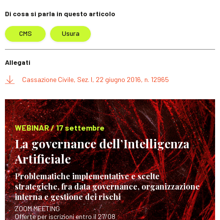
Di cosa si parla in questo articolo
CMS
Usura
Allegati
Cassazione Civile, Sez. I, 22 giugno 2016, n. 12965
WEBINAR / 17 settembre
La governance dell’Intelligenza
Artificiale
Problematiche implementative e scelte
strategiche, fra data governance, organizzazione
interna e gestione dei rischi
ZOOM MEETING
Offerte per iscrizioni entro il 27/08