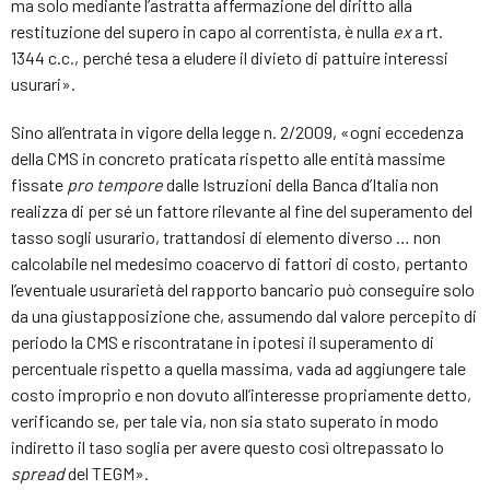
ma solo mediante l’astratta affermazione del diritto alla
restituzione del supero in capo al correntista, è nulla
ex
a rt.
1344 c.c., perché tesa a eludere il divieto di pattuire interessi
usurari».
Sino all’entrata in vigore della legge n. 2/2009, «ogni eccedenza
della CMS in concreto praticata rispetto alle entità massime
fissate
pro tempore
dalle Istruzioni della Banca d’Italia non
realizza di per sé un fattore rilevante al fine del superamento del
tasso sogli usurario, trattandosi di elemento diverso … non
calcolabile nel medesimo coacervo di fattori di costo, pertanto
l’eventuale usurarietà del rapporto bancario può conseguire solo
da una giustapposizione che, assumendo dal valore percepito di
periodo la CMS e riscontratane in ipotesi il superamento di
percentuale rispetto a quella massima, vada ad aggiungere tale
costo improprio e non dovuto all’interesse propriamente detto,
verificando se, per tale via, non sia stato superato in modo
indiretto il taso soglia per avere questo così oltrepassato lo
spread
del TEGM».