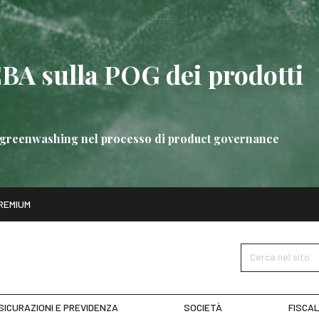
EBA sulla POG dei prodotti
 di greenwashing nel processo di product governance
ito
REMIUM
bre
Nuove linee guida EBA sulla POG dei prodotti bancari
SCOPRI 
Cerca nel sito
SICURAZIONI E PREVIDENZA
SOCIETÀ
FISCAL