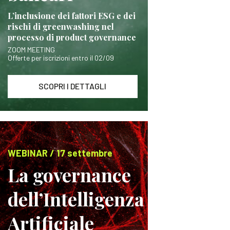
L’inclusione dei fattori ESG e dei
rischi di greenwashing nel
processo di product governance
ZOOM MEETING
Offerte per iscrizioni entro il 02/09
SCOPRI I DETTAGLI
WEBINAR / 17 settembre
La governance
dell’Intelligenza
Artificiale