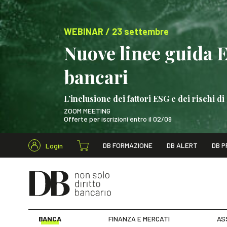
WEBINAR / 23 settembre
Nuove linee guida 
bancari
L’inclusione dei fattori ESG e dei rischi
ZOOM MEETING
Offerte per iscrizioni entro il 02/09
Cerca nel s
DB FORMAZIONE
DB ALERT
DB P
Login
WEBINAR / 23 settem
BANCA
FINANZA E MERCATI
AS