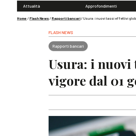
Attualità
Approfondimenti
Home
/
Flash News
/
Rapporti bancari
/
Usura: i nuovi tassi effettivi glo
FLASH NEWS
Rapporti bancari
Usura: i nuovi 
vigore dal 01 