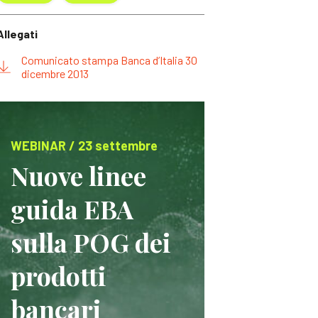
Allegati
Comunicato stampa Banca d’Italia 30
dicembre 2013
WEBINAR / 23 settembre
Nuove linee
guida EBA
sulla POG dei
prodotti
bancari