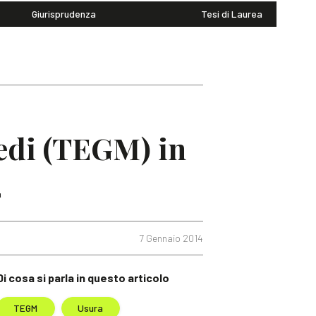
Giurisprudenza
Tesi di Laurea
 medi (TEGM) in
4
7 Gennaio 2014
Di cosa si parla in questo articolo
TEGM
Usura