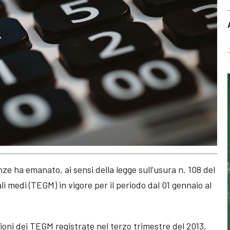
nze ha emanato, ai sensi della legge sull’usura n. 108 del
bali medi (TEGM) in vigore per il periodo dal 01 gennaio al
zioni dei TEGM registrate nel terzo trimestre del 2013,