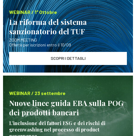
WEBINAR / 1° Ottobre
La riforma del sistema
sanzionatorio del TUF
ZOOM MEETING
Offerte per iscrizioni entro il 10/09
SCOPRI I DETTAGLI
WEBINAR / 23 settembre
Nuove linee guida EBA sulla POG
dei prodotti bancari
L’inclusione dei fattori ESG e dei rischi di
greenwashing nel processo di product
governance