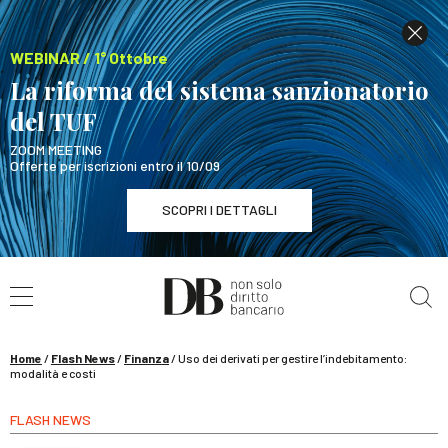
WEBINAR / 1° Ottobre
La riforma del sistema sanzionatorio
del TUF
ZOOM MEETING
Offerte per iscrizioni entro il 10/09
SCOPRI I DETTAGLI
Cerca nel sito
WEBINAR / 1° Ottobre
La riforma del sistema sanzionatorio del TUF
SCOPRI I DETTAGLI
Home
/
Flash News
/
Finanza
/
Uso dei derivati per gestire l’indebitamento:
modalità e costi
FLASH NEWS