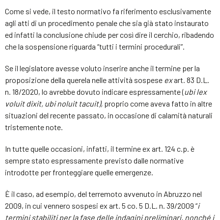
Come si vede, il testo normativo fa riferimento esclusivamente
agli atti di un procedimento penale che sia già stato instaurato
ed infatti la conclusione chiude per così dire il cerchio, ribadendo
che la sospensione riguarda “tutti i termini procedurali”.
Se il legislatore avesse voluto inserire anche il termine per la
proposizione della querela nelle attività sospese
ex
art. 83 D.L.
n. 18/2020, lo avrebbe dovuto indicare espressamente (
ubi lex
voluit dixit, ubi noluit tacuit),
proprio come aveva fatto in altre
situazioni del recente passato, in occasione di calamità naturali
tristemente note.
In tutte quelle occasioni, infatti, il termine ex art. 124 c.p. è
sempre stato espressamente previsto dalle normative
introdotte per fronteggiare quelle emergenze.
È il caso, ad esempio, del terremoto avvenuto in Abruzzo nel
2009, in cui vennero sospesi ex art. 5 co. 5 D.L. n. 39/2009 “
i
termini stabiliti per la fase delle indagini preliminari, nonché i