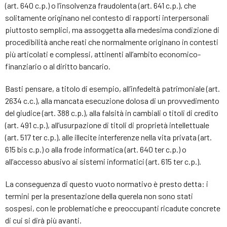
(art. 640 c.p.) o l’insolvenza fraudolenta (art. 641 c.p.), che
solitamente originano nel contesto di rapporti interpersonali
piuttosto semplici, ma assoggetta alla medesima condizione di
procedibilità anche reati che normalmente originano in contesti
più articolati e complessi, attinenti all’ambito economico-
finanziario o al diritto bancario.
Basti pensare, a titolo di esempio, all’infedeltà patrimoniale (art.
2634 c.c.), alla mancata esecuzione dolosa di un provvedimento
del giudice (art. 388 c.p.), alla falsità in cambiali o titoli di credito
(art. 491 c.p.), all’usurpazione di titoli di proprietà intellettuale
(art. 517 ter c.p.), alle illecite interferenze nella vita privata (art.
615 bis c.p.) o alla frode informatica (art. 640 ter c.p.) o
all’accesso abusivo ai sistemi informatici (art. 615 ter c.p.).
La conseguenza di questo vuoto normativo è presto detta: i
termini per la presentazione della querela non sono stati
sospesi, con le problematiche e preoccupanti ricadute concrete
di cui si dirà più avanti.