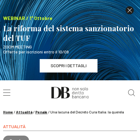
WEBINAR / 1° Ottobre
La riforma del sistema sanzionatorio
del TUF
ZOOM MEETING
Offerte per iscrizioni entro il 10/09
SCOPRI I DETTAGLI
Cerca nel sito
WEBINAR / 1° Ottobre
La riforma del sistema sanzionatorio del TUF
SCOPRI I DETTAGLI
Home
/
Attualità
/
Penale
/
Una lacuna del Decreto Cura Italia: la querela
ATTUALITÀ