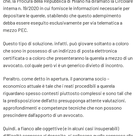
che, la Procura della Repubblica di Milano ha diramato la Circolare
interna n. 19/2020 in cui fornisce le informazioni necessarie per
depositare le querele, stabilendo che questo adempimento
debba essere eseguito esclusivamente per via telematica a
mezzo PEC.
Questo tipo di soluzione, infatti, può giovare soltanto a coloro
che sono in possesso di un indirizzo di posta elettronica
certificata o a coloro che presenteranno la querela a mezzo di un
avvocato, col quale però vi è un generico divieto di incontro.
Peraltro, come detto in apertura, il panorama socio –
economico attuale è tale che i reati procedibili a querela
riguardano spesso contesti piuttosto complessi e sono tali che
la predisposizione dell’atto presupponga attente valutazioni,
approfondimenti e competenze tecniche che non possono
prescindere dall’apporto di un avvocato.
Quindi, a fianco alle oggettive (e in alcuni casi insuperabili)
difficoltà connesse al deposito, si collocano quelle connesse alla