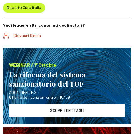
Decreto Cura Italia
Vuoi leggere altri contenuti degli autori?
Giovanni Dinoia
WEBINAR / 1° Ottobre
La riforma del sistema
sanzionatorio del TUF
ZOOM MEETING
Offerte per iscrizioni entro il 10/09
SCOPRI I DETTAGLI