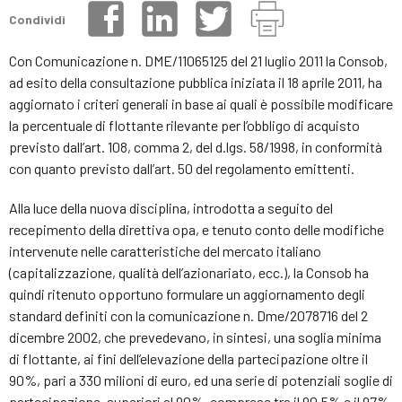
Condividi
Con Comunicazione n. DME/11065125 del 21 luglio 2011 la Consob,
ad esito della consultazione pubblica iniziata il 18 aprile 2011, ha
aggiornato i criteri generali in base ai quali è possibile modificare
la percentuale di flottante rilevante per l’obbligo di acquisto
previsto dall’art. 108, comma 2, del d.lgs. 58/1998, in conformità
con quanto previsto dall’art. 50 del regolamento emittenti.
Alla luce della nuova disciplina, introdotta a seguito del
recepimento della direttiva opa, e tenuto conto delle modifiche
intervenute nelle caratteristiche del mercato italiano
(capitalizzazione, qualità dell’azionariato, ecc.), la Consob ha
quindi ritenuto opportuno formulare un aggiornamento degli
standard definiti con la comunicazione n. Dme/2078716 del 2
dicembre 2002, che prevedevano, in sintesi, una soglia minima
di flottante, ai fini dell’elevazione della partecipazione oltre il
90%, pari a 330 milioni di euro, ed una serie di potenziali soglie di
partecipazione, superiori al 90%, comprese tra il 90,5% e il 97%