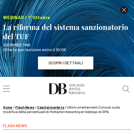
WEBINAR / 1° Ottobre
La riforma del sistema sanzionatorio
del TUF
ZOOM MEETING
Offerte per iscrizioni entro il 10/09
SCOPRI I DETTAGLI
Cerca nel sito
WEBINAR / 1° Ottobre
La riforma del sistema sanzionatorio del TUF
SCOPRI I DETTAGLI
Home
/
Flash News
/
Capital markets
/
Ultimi orientamenti Consob sulla
modifica della percentuale di flottante rilevante per l’obbligo di OPA
FLASH NEWS