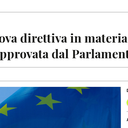
Articoli
Note
va direttiva in materia
approvata dal Parlamen