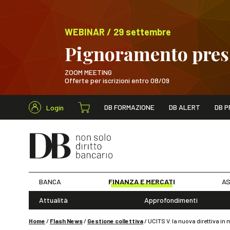
WEBINAR / 29 settembre
Pignoramento presso
ZOOM MEETING
Offerte per iscrizioni entro 08/09
Cerca nel s
DB FORMAZIONE
DB ALERT
DB P
Login
WEBINAR / 29 sett
BANCA
FINANZA E MERCATI
AS
Attualità
Approfondimenti
Home
/
Flash News
/
Gestione collettiva
/
UCITS V: la nuova direttiva in