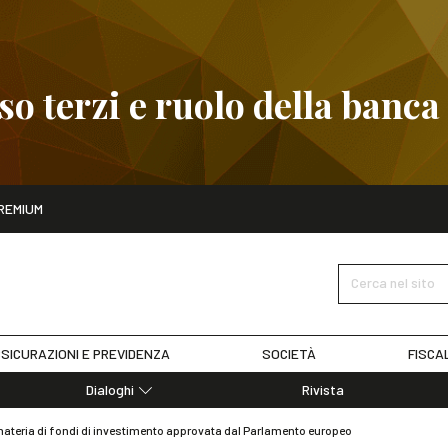
 terzi e ruolo della banca
ito
REMIUM
embre
Pignoramento presso terzi e ruolo della banca
SCOPRI I D
Cerca nel sito
SICURAZIONI E PREVIDENZA
SOCIETÀ
FISCA
Dialoghi
Rivista
Dialoghi di Diritto dell'Economia
 materia di fondi di investimento approvata dal Parlamento europeo
Editoriali