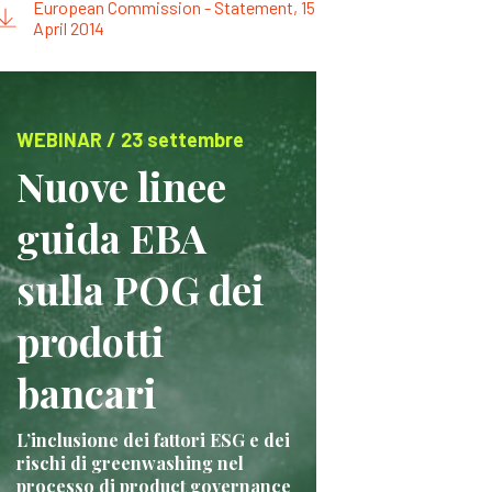
European Commission - Statement, 15
April 2014
WEBINAR / 23 settembre
Nuove linee
guida EBA
sulla POG dei
prodotti
bancari
L’inclusione dei fattori ESG e dei
rischi di greenwashing nel
processo di product governance