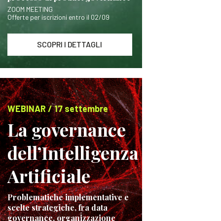
ZOOM MEETING
Offerte per iscrizioni entro il 02/09
SCOPRI I DETTAGLI
WEBINAR / 17 settembre
La governance
dell’Intelligenza
Artificiale
Problematiche implementative e
scelte strategiche, fra data
governance, organizzazione