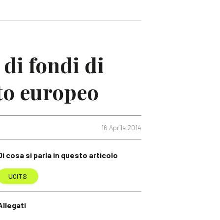
 di fondi di
to europeo
16 Aprile 2014
Di cosa si parla in questo articolo
UCITS
Allegati