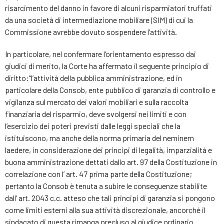
risarcimento del danno in favore di alcuni risparmiatori truffati
da una società di intermediazione mobiliare (SIM) di cui la
Commissione avrebbe dovuto sospendere l’attività.
In particolare, nel confermare l’orientamento espresso dai
giudici di merito, la Corte ha affermato il seguente principio di
diritto:“l’attività della pubblica amministrazione, ed in
particolare della Consob, ente pubblico di garanzia di controllo e
vigilanza sul mercato dei valori mobiliari e sulla raccolta
finanziaria del risparmio, deve svolgersi nei limiti e con
l’esercizio dei poteri previsti dalle leggi speciali che la
istituiscono, ma anche della norma primaria del neminem
laedere, in considerazione dei principi di legalità, imparzialità e
buona amministrazione dettati dallo art. 97 della Costituzione in
correlazione con l’ art. 47 prima parte della Costituzione;
pertanto la Consob è tenuta a subire le conseguenze stabilite
dall’ art. 2043 c.c. atteso che tali principi di garanzia si pongono
come limiti esterni alla sua attività discrezionale, ancorché il
sindacato di questa rimanga precluso al giudice ordinario.