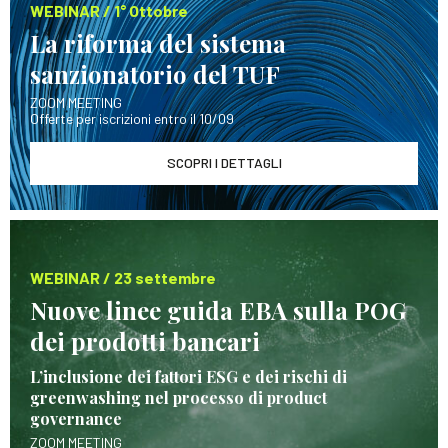
WEBINAR / 1° Ottobre
La riforma del sistema
sanzionatorio del TUF
ZOOM MEETING
Offerte per iscrizioni entro il 10/09
SCOPRI I DETTAGLI
WEBINAR / 23 settembre
Nuove linee guida EBA sulla POG
dei prodotti bancari
L’inclusione dei fattori ESG e dei rischi di
greenwashing nel processo di product
governance
ZOOM MEETING