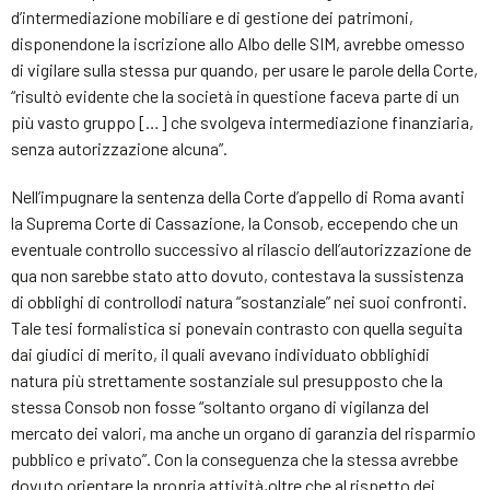
d’intermediazione mobiliare e di gestione dei patrimoni,
disponendone la iscrizione allo Albo delle SIM, avrebbe omesso
di vigilare sulla stessa pur quando, per usare le parole della Corte,
“risultò evidente che la società in questione faceva parte di un
più vasto gruppo […] che svolgeva intermediazione finanziaria,
senza autorizzazione alcuna”.
Nell’impugnare la sentenza della Corte d’appello di Roma avanti
la Suprema Corte di Cassazione, la Consob, eccependo che un
eventuale controllo successivo al rilascio dell’autorizzazione de
qua non sarebbe stato atto dovuto, contestava la sussistenza
di obblighi di controllodi natura “sostanziale” nei suoi confronti.
Tale tesi formalistica si ponevain contrasto con quella seguita
dai giudici di merito, il quali avevano individuato obblighidi
natura più strettamente sostanziale sul presupposto che la
stessa Consob non fosse “soltanto organo di vigilanza del
mercato dei valori, ma anche un organo di garanzia del risparmio
pubblico e privato”. Con la conseguenza che la stessa avrebbe
dovuto orientare la propria attività,oltre che al rispetto dei