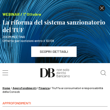
WEBINAR / 1° Ottobre
La riforma del sistema sanzionatorio
del TUF
ZOOM MEETING
Offerte per iscrizioni entro il 10/09
SCOPRI I DETTAGLI
Cerca nel sito
WEBINAR / 1° Ottobre
La riforma del sistema sanzionatorio del TUF
SCOPRI I DETTAGLI
Home
/
Approfondimenti
/
Finanza
/
Truffa ai consumatori e responsabilità
della Consob
APPROFONDIMENTI