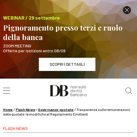
WEBINAR / 29 settembre
Pignoramento presso terzi e ruolo
della banca
ZOOM MEETING
Offerte per iscrizioni entro 08/09
SCOPRI I DETTAGLI
Cerca nel sito
WEBINAR / 29 settembre
Pignoramento presso terzi e ruolo della banca
SCOPRI I DETTAGLI
Home
/
Flash News
/
Governance quotate
/
Trasparenza sulle remunerazioni
delle quotate: le modifiche al Regolamento Emittenti
FLASH NEWS