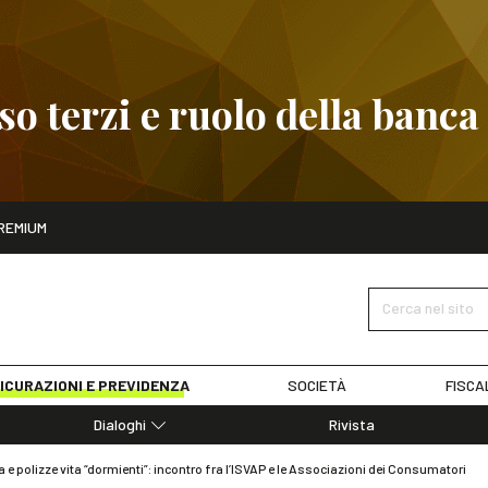
 terzi e ruolo della banca
ito
REMIUM
embre
Pignoramento presso terzi e ruolo della banca
SCOPRI I D
Cerca nel sito
ICURAZIONI E PREVIDENZA
SOCIETÀ
FISCA
Dialoghi
Rivista
Dialoghi di Diritto dell'Economia
a e polizze vita “dormienti”: incontro fra l’ISVAP e le Associazioni dei Consumatori
Editoriali