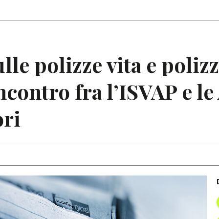
Articoli
Note
le polizze vita e polizz
ncontro fra l’ISVAP e le
ri