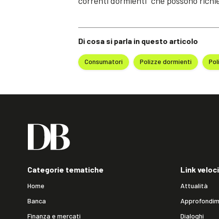
correnti dormienti” che possono richi
Di cosa si parla in questo articolo
Consumatori
Polizze dormienti
Pol
Categorie tematiche
Link veloci
Home
Attualità
Banca
Approfondim
Finanza e mercati
Dialoghi