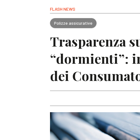
FLASH NEWS
Polizze assicurative
Trasparenza sul
“dormienti”: i
dei Consumato