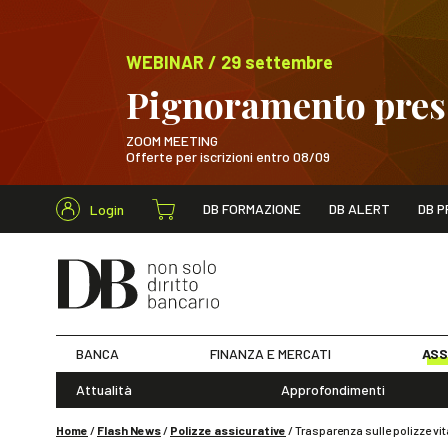
WEBINAR / 29 settembre
Pignoramento presso
ZOOM MEETING
Offerte per iscrizioni entro 08/09
Cerca nel s
DB FORMAZIONE
DB ALERT
DB P
Login
WEBINAR / 29 sett
BANCA
FINANZA E MERCATI
ASS
Attualità
Approfondimenti
Home
/
Flash News
/
Polizze assicurative
/
Trasparenza sulle polizze vit