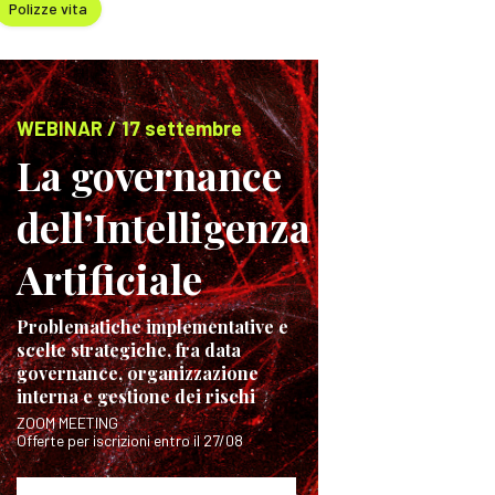
Polizze vita
WEBINAR / 17 settembre
La governance
dell’Intelligenza
Artificiale
Problematiche implementative e
scelte strategiche, fra data
governance, organizzazione
interna e gestione dei rischi
ZOOM MEETING
Offerte per iscrizioni entro il 27/08