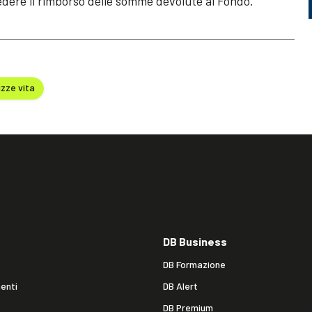
edere il rimborso delle somme devolute al Fondo.
izze vita
DB Business
DB Formazione
enti
DB Alert
DB Premium