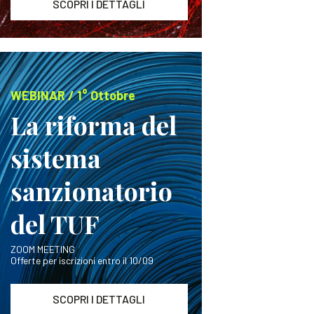
SCOPRI I DETTAGLI
WEBINAR / 1° Ottobre
La riforma del
sistema
sanzionatorio
del TUF
ZOOM MEETING
Offerte per iscrizioni entro il 10/09
SCOPRI I DETTAGLI