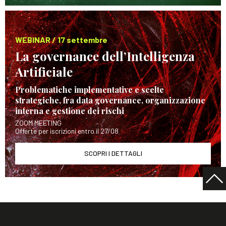
WEBINAR / 17 settembre
La governance dell’Intelligenza
Artificiale
Problematiche implementative e scelte
strategiche, fra data governance, organizzazione
interna e gestione dei rischi
ZOOM MEETING
Offerte per iscrizioni entro il 27/08
SCOPRI I DETTAGLI