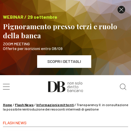
WEBINAR / 29 settembre
Pignoramento presso terzi e ruolo
della banca
ZOOM MEETING
Offerte per iscrizioni entro 08/09
SCOPRI I DETTAGLI
Cerca nel sito
WEBINAR / 29 settembre
Pignoramento presso terzi e ruolo della banca
SCOPRI I DETTAGLI
Home
/
Flash News
/
Informazioni emittenti
/
Transparency II: in consultazione
la possibile reintroduzione dei resoconti intermedi di gestione
FLASH NEWS