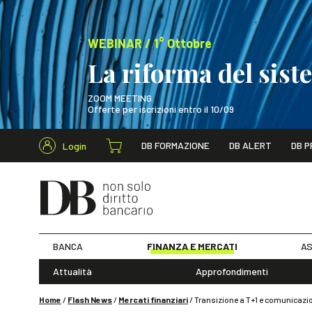
WEBINAR / 1° Ottobre
La riforma del sis
ZOOM MEETING
Offerte per iscrizioni entro il 10/09
Cerca nel s
DB FORMAZIONE
DB ALERT
DB P
Login
WEBINAR / 1° Ot
BANCA
FINANZA E MERCATI
AS
Attualità
Approfondimenti
Home
/
Flash News
/
Mercati finanziari
/
Transizione a T+1 e comunicazi