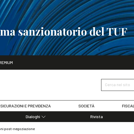
tema sanzionatorio del TUF
ito
REMIUM
tobre
La riforma del sistema sanzionatorio del TUF
SCOPRI I DET
Cerca nel sito
SICURAZIONI E PREVIDENZA
SOCIETÀ
FISCA
Dialoghi
Rivista
Dialoghi di Diritto dell'Economia
oni post-negoziazione
Editoriali