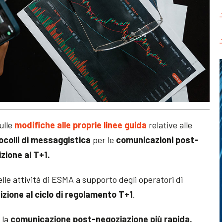
ulle
modifiche alle proprie linee guida
relative alle
ocolli di messaggistica
per le
comunicazioni post-
zione al T+1.
elle attività di ESMA a supporto degli operatori di
izione al ciclo di regolamento T+1
.
 la
comunicazione post-negoziazione più rapida,