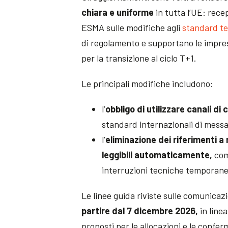
chiara e uniforme
in tutta l’UE: rece
ESMA sulle modifiche agli
standard te
di regolamento e supportano le imprese
per la transizione al ciclo T+1.
Le principali modifiche includono:
l’
obbligo di utilizzare canali d
standard internazionali di messa
l’
eliminazione dei riferimenti 
leggibili automaticamente,
come
interruzioni tecniche temporane
Le linee guida riviste sulle comunica
partire dal 7 dicembre 2026,
in linea
proposti per le allocazioni e le confe