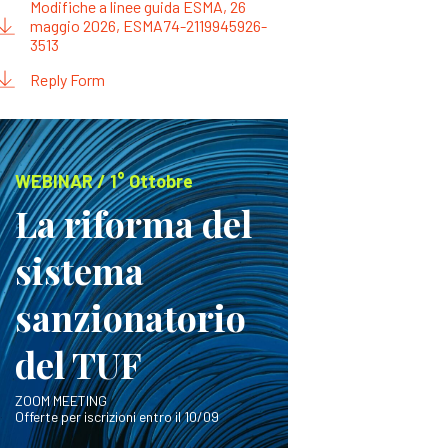
Modifiche a linee guida ESMA, 26
maggio 2026, ESMA74-2119945926-
3513
Reply Form
WEBINAR / 1° Ottobre
La riforma del
sistema
sanzionatorio
del TUF
ZOOM MEETING
Offerte per iscrizioni entro il 10/09