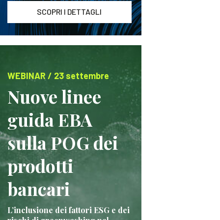
SCOPRI I DETTAGLI
WEBINAR / 23 settembre
Nuove linee
guida EBA
sulla POG dei
prodotti
bancari
L’inclusione dei fattori ESG e dei