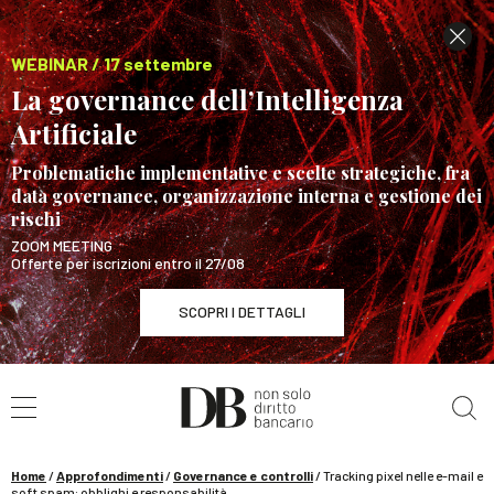
WEBINAR / 17 settembre
La governance dell’Intelligenza
Artificiale
Problematiche implementative e scelte strategiche, fra
data governance, organizzazione interna e gestione dei
rischi
ZOOM MEETING
Offerte per iscrizioni entro il 27/08
SCOPRI I DETTAGLI
Cerca nel sito
WEBINAR / 17 settembre
La governance dell’Intelligenza Artificiale
SCOPRI I DETTAGLI
Home
/
Approfondimenti
/
Governance e controlli
/
Tracking pixel nelle e-mail e
soft spam: obblighi e responsabilità