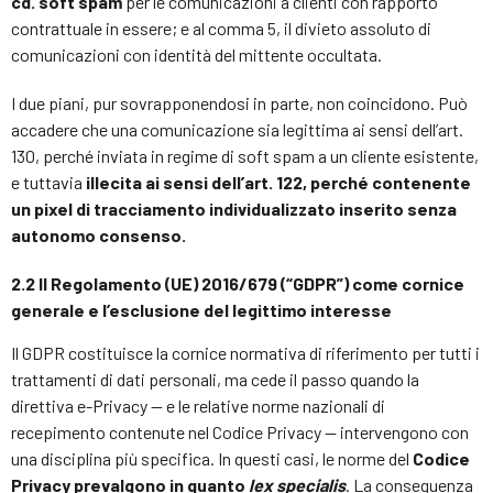
cd. soft spam
per le comunicazioni a clienti con rapporto
contrattuale in essere; e al comma 5, il divieto assoluto di
comunicazioni con identità del mittente occultata.
I due piani, pur sovrapponendosi in parte, non coincidono. Può
accadere che una comunicazione sia legittima ai sensi dell’art.
130, perché inviata in regime di soft spam a un cliente esistente,
e tuttavia
illecita ai sensi dell’art. 122, perché contenente
un pixel di tracciamento individualizzato inserito senza
autonomo consenso.
2.2 Il Regolamento (UE) 2016/679 (“GDPR”) come cornice
generale e l’esclusione del legittimo interesse
Il GDPR costituisce la cornice normativa di riferimento per tutti i
trattamenti di dati personali, ma cede il passo quando la
direttiva e-Privacy — e le relative norme nazionali di
recepimento contenute nel Codice Privacy — intervengono con
una disciplina più specifica. In questi casi, le norme del
Codice
Privacy prevalgono in quanto
lex specialis
. La conseguenza