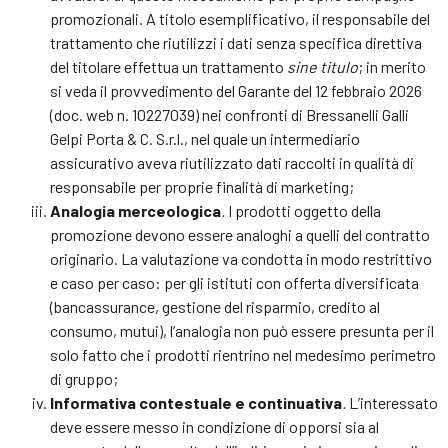
promozionali. A titolo esemplificativo, il responsabile del
trattamento che riutilizzi i dati senza specifica direttiva
del titolare effettua un trattamento
sine titulo
; in merito
si veda il provvedimento del Garante del 12 febbraio 2026
(doc. web n. 10227039) nei confronti di Bressanelli Galli
Gelpi Porta & C. S.r.l., nel quale un intermediario
assicurativo aveva riutilizzato dati raccolti in qualità di
responsabile per proprie finalità di marketing;
Analogia merceologica
.
I prodotti oggetto della
promozione devono essere analoghi a quelli del contratto
originario. La valutazione va condotta in modo restrittivo
e caso per caso: per gli istituti con offerta diversificata
(bancassurance, gestione del risparmio, credito al
consumo, mutui), l’analogia non può essere presunta per il
solo fatto che i prodotti rientrino nel medesimo perimetro
di gruppo;
Informativa contestuale e continuativa
.
L’interessato
deve essere messo in condizione di opporsi sia al