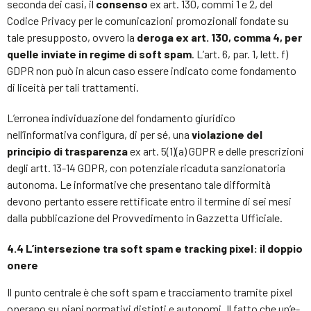
seconda dei casi, il
consenso
ex art. 130, commi 1 e 2, del
Codice Privacy per le comunicazioni promozionali fondate su
tale presupposto, ovvero la
deroga ex art. 130, comma 4, per
quelle inviate in regime di soft spam
. L’art. 6, par. 1, lett. f)
GDPR non può in alcun caso essere indicato come fondamento
di liceità per tali trattamenti.
L’erronea individuazione del fondamento giuridico
nell’informativa configura, di per sé, una
violazione del
principio di trasparenza
ex art. 5(1)(a) GDPR e delle prescrizioni
degli artt. 13-14 GDPR, con potenziale ricaduta sanzionatoria
autonoma. Le informative che presentano tale difformità
devono pertanto essere rettificate entro il termine di sei mesi
dalla pubblicazione del Provvedimento in Gazzetta Ufficiale.
4.4 L’intersezione tra soft spam e tracking pixel: il doppio
onere
Il punto centrale è che soft spam e tracciamento tramite pixel
operano su piani normativi distinti e autonomi. Il fatto che un’e-