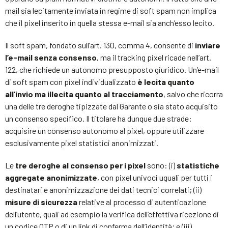
mail sia lecitamente inviata in regime di soft spam non implica
che il pixel inserito in quella stessa e-mail sia anch’esso lecito.
Il soft spam, fondato sull’art. 130, comma 4, consente di
inviare
l’e-mail senza consenso
, ma il tracking pixel ricade nell’art.
122, che richiede un autonomo presupposto giuridico. Un’e-mail
di soft spam con pixel individualizzato
è lecita quanto
all’invio ma illecita quanto al tracciamento
, salvo che ricorra
una delle tre deroghe tipizzate dal Garante o sia stato acquisito
un consenso specifico. Il titolare ha dunque due strade:
acquisire un consenso autonomo al pixel, oppure utilizzare
esclusivamente pixel statistici anonimizzati.
Le
tre deroghe al consenso
per i pixel
sono: (i)
statistiche
aggregate anonimizzate
, con pixel univoci uguali per tutti i
destinatari e anonimizzazione dei dati tecnici correlati; (ii)
misure di sicurezza
relative al processo di autenticazione
dell’utente, quali ad esempio la verifica dell’effettiva ricezione di
un codice OTP o di un link di conferma dell’identità; e (iii)