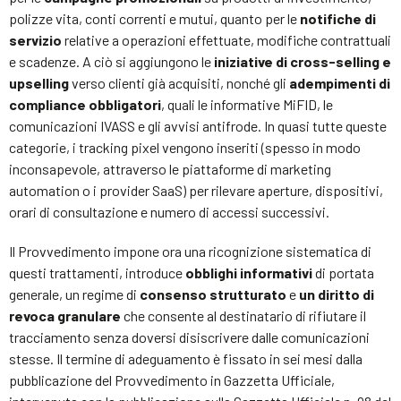
polizze vita, conti correnti e mutui, quanto per le
notifiche di
servizio
relative a operazioni effettuate, modifiche contrattuali
e scadenze. A ciò si aggiungono le
iniziative di cross-selling e
upselling
verso clienti già acquisiti, nonché gli
adempimenti di
compliance obbligatori
, quali le informative MiFID, le
comunicazioni IVASS e gli avvisi antifrode. In quasi tutte queste
categorie, i tracking pixel vengono inseriti (spesso in modo
inconsapevole, attraverso le piattaforme di marketing
automation o i provider SaaS) per rilevare aperture, dispositivi,
orari di consultazione e numero di accessi successivi.
Il Provvedimento impone ora una ricognizione sistematica di
questi trattamenti, introduce
obblighi informativi
di portata
generale, un regime di
consenso strutturato
e
un diritto di
revoca granulare
che consente al destinatario di rifiutare il
tracciamento senza doversi disiscrivere dalle comunicazioni
stesse. Il termine di adeguamento è fissato in sei mesi dalla
pubblicazione del Provvedimento in Gazzetta Ufficiale,