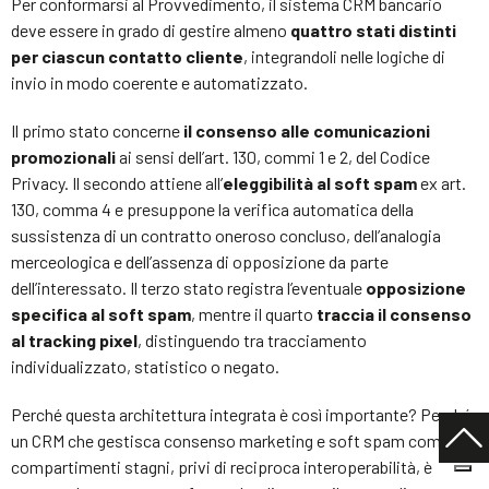
Per conformarsi al Provvedimento, il sistema CRM bancario
deve essere in grado di gestire almeno
quattro stati distinti
per ciascun contatto cliente
, integrandoli nelle logiche di
invio in modo coerente e automatizzato.
Il primo stato concerne
il consenso alle comunicazioni
promozionali
ai sensi dell’art. 130, commi 1 e 2, del Codice
Privacy. Il secondo attiene all’
eleggibilità al soft spam
ex art.
130, comma 4 e presuppone la verifica automatica della
sussistenza di un contratto oneroso concluso, dell’analogia
merceologica e dell’assenza di opposizione da parte
dell’interessato. Il terzo stato registra l’eventuale
opposizione
specifica al soft spam
, mentre il quarto
traccia il consenso
al tracking pixel
, distinguendo tra tracciamento
individualizzato, statistico o negato.
Perché questa architettura integrata è così importante? Perché
un CRM che gestisca consenso marketing e soft spam come
compartimenti stagni, privi di reciproca interoperabilità, è