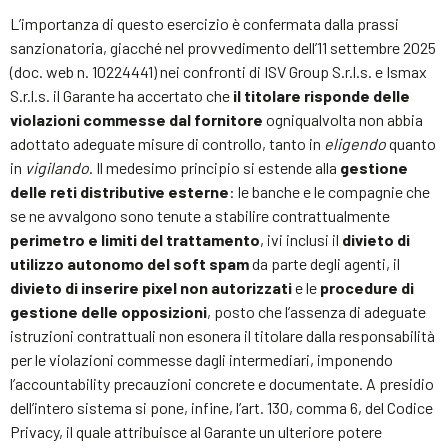
L’importanza di questo esercizio è confermata dalla prassi
sanzionatoria, giacché nel provvedimento dell’11 settembre 2025
(doc. web n. 10224441) nei confronti di ISV Group S.r.l.s. e Ismax
S.r.l.s. il Garante ha accertato che
il titolare risponde delle
violazioni commesse dal fornitore
ogniqualvolta non abbia
adottato adeguate misure di controllo, tanto in
eligendo
quanto
in
vigilando
. Il medesimo principio si estende alla
gestione
delle reti distributive esterne
: le banche e le compagnie che
se ne avvalgono sono tenute a stabilire contrattualmente
perimetro e limiti del trattamento
, ivi inclusi il
divieto di
utilizzo autonomo del soft spam
da parte degli agenti, il
divieto di inserire pixel non autorizzati
e le
procedure di
gestione delle opposizioni
, posto che l’assenza di adeguate
istruzioni contrattuali non esonera il titolare dalla responsabilità
per le violazioni commesse dagli intermediari, imponendo
l’accountability precauzioni concrete e documentate. A presidio
dell’intero sistema si pone, infine, l’art. 130, comma 6, del Codice
Privacy, il quale attribuisce al Garante un ulteriore potere