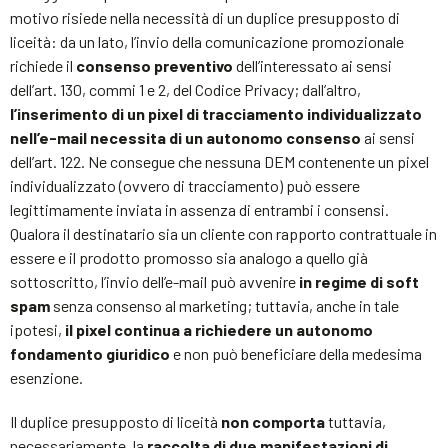
motivo risiede nella necessità di un duplice presupposto di
liceità: da un lato, l’invio della comunicazione promozionale
richiede il
consenso preventivo
dell’interessato ai sensi
dell’art. 130, commi 1 e 2, del Codice Privacy; dall’altro,
l’inserimento di un pixel di tracciamento individualizzato
nell’e-mail necessita di un autonomo consenso
ai sensi
dell’art. 122. Ne consegue che nessuna DEM contenente un pixel
individualizzato (ovvero di tracciamento) può essere
legittimamente inviata in assenza di entrambi i consensi.
Qualora il destinatario sia un cliente con rapporto contrattuale in
essere e il prodotto promosso sia analogo a quello già
sottoscritto, l’invio dell’e-mail può avvenire
in regime di soft
spam
senza consenso al marketing; tuttavia, anche in tale
ipotesi,
il pixel continua a richiedere un autonomo
fondamento giuridico
e non può beneficiare della medesima
esenzione.
Il duplice presupposto di liceità
non comporta
tuttavia,
necessariamente, la
raccolta di due manifestazioni di