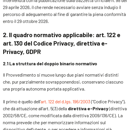
intervenuta con la pubblicazione sulla Gazzetta Ufficiale n. 98 del
29 aprile 2026, il che rende necessario avviare senza indugio il
percorso di adeguamento al fine di garantire la piena conformità
entro il 29 ottobre 2026.
2. Il quadro normativo applicabile: art. 122 e
art. 130 del Codice Privacy, direttiva e-
Privacy, GDPR
2.1 La struttura del doppio binario normativo
Il Provvedimento si muove lungo due piani normativi distinti
che, pur parzialmente sovrapponendosi, conservano ciascuno
una propria autonoma portata applicativa.
Il primo è quello dell’
art. 122 del d.lgs. 196/2003
(“Codice Privacy”),
che dà attuazione all’art. 5(3) della
direttiva e-Privacy
(direttiva
2002/58/CE, come modificata dalla direttiva 2009/136/CE). La
norma prevede che per memorizzare informazioni sul
dispositivo dell’utente, o per accedere a informazioni già