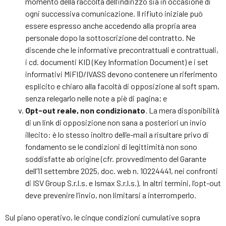
momento della raccolta dell’indirizzo sia in occasione di
ogni successiva comunicazione. Il rifiuto iniziale può
essere espresso anche accedendo alla propria area
personale dopo la sottoscrizione del contratto. Ne
discende che le informative precontrattuali e contrattuali,
i cd. documenti KID (Key Information Document) e i set
informativi MiFID/IVASS devono contenere un riferimento
esplicito e chiaro alla facoltà di opposizione al soft spam,
senza relegarlo nelle note a piè di pagina; e
Opt-out reale, non condizionato
.
La mera disponibilità
di un link di opposizione non sana a posteriori un invio
illecito: è lo stesso inoltro dell’e-mail a risultare privo di
fondamento se le condizioni di legittimità non sono
soddisfatte ab origine (cfr. provvedimento del Garante
dell’11 settembre 2025, doc. web n. 10224441, nei confronti
di ISV Group S.r.l.s. e Ismax S.r.l.s.). In altri termini, l’opt-out
deve prevenire l’invio, non limitarsi a interromperlo.
Sul piano operativo, le cinque condizioni cumulative sopra