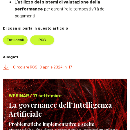
L’
utilizzo dei sistemi di valutazione della
performance
per garantire la tempestività dei
pagamenti.
Di cosa si parla in questo articolo
Enti locali
RGS
Allegati
Circolare RGS, 9 aprile 2024, n. 17
WEBINAR / 17 settembre
La governance dell’Intelligenza
Artificiale
Problematiche implementative e scelte