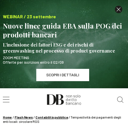
WEBINAR / 23 settembre
Nuove linee guida EBA sulla POG dei
prodotti bancari
L’inclusione dei fattori ESG e dei rischi di
greenwashing nel processo di product governance
ZOOM MEETING
Offerte per iscrizioni entro il 02/09
SCOPRI I DETTAGLI
Cerca nel sito
WEBINAR / 23 settembre
Nuove linee guida EBA sulla POG dei prodotti
bancari
Home
/
Flash News
/
Contabilità pubblica
/
Tempestività dei pagamenti degli
SCOPRI I DETTAGLI
enti locali: circolare RGS