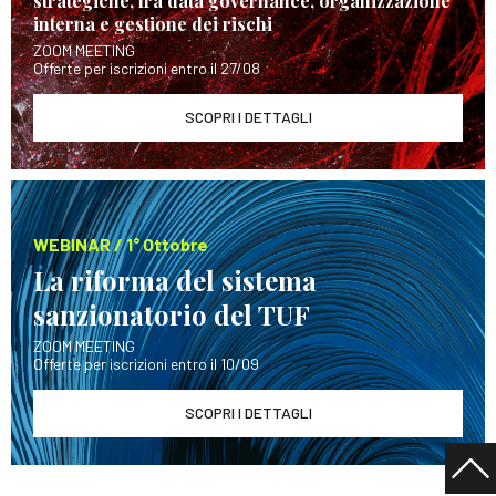
strategiche, fra data governance, organizzazione
interna e gestione dei rischi
ZOOM MEETING
Offerte per iscrizioni entro il 27/08
SCOPRI I DETTAGLI
WEBINAR / 1° Ottobre
La riforma del sistema
sanzionatorio del TUF
ZOOM MEETING
Offerte per iscrizioni entro il 10/09
SCOPRI I DETTAGLI