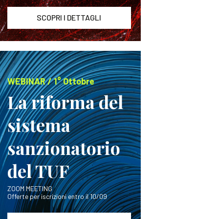
SCOPRI I DETTAGLI
WEBINAR / 1° Ottobre
La riforma del
sistema
sanzionatorio
del TUF
ZOOM MEETING
Offerte per iscrizioni entro il 10/09