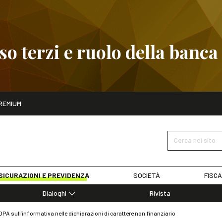
 terzi e ruolo della banca
ito
REMIUM
embre
Pignoramento presso terzi e ruolo della banca
SCOPRI I D
Cerca nel sito
SICURAZIONI E PREVIDENZA
SOCIETÀ
FISCA
Dialoghi
Rivista
Dialoghi di Diritto dell'Economia
A sull’informativa nelle dichiarazioni di carattere non finanziario
Editoriali