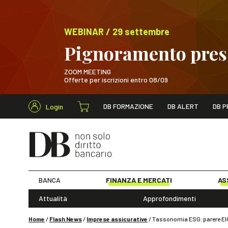
WEBINAR / 29 settembre
Pignoramento presso
ZOOM MEETING
Offerte per iscrizioni entro 08/09
Cerca nel s
DB FORMAZIONE
DB ALERT
DB P
Login
WEBINAR / 29 sett
BANCA
FINANZA E MERCATI
AS
Attualità
Approfondimenti
Home
/
Flash News
/
Imprese assicurative
/
Tassonomia ESG: parere EIOP