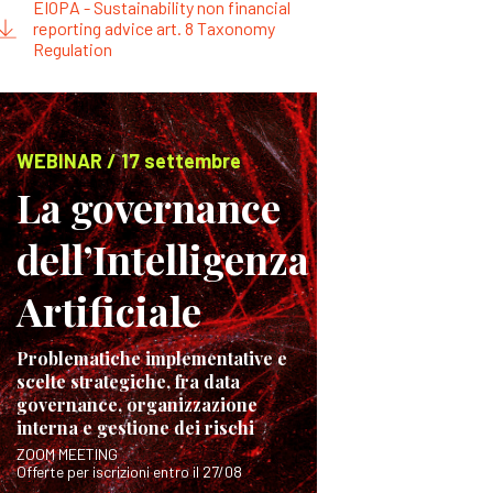
EIOPA - Sustainability non financial
reporting advice art. 8 Taxonomy
Regulation
WEBINAR / 17 settembre
La governance
dell’Intelligenza
Artificiale
Problematiche implementative e
scelte strategiche, fra data
governance, organizzazione
interna e gestione dei rischi
ZOOM MEETING
Offerte per iscrizioni entro il 27/08