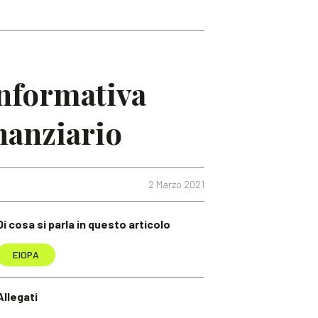
nformativa
inanziario
2 Marzo 2021
Di cosa si parla in questo articolo
EIOPA
Allegati