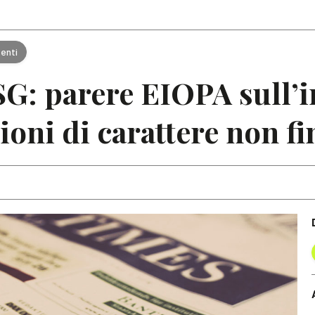
Articoli
Note
tenti
G: parere EIOPA sull’i
ioni di carattere non f