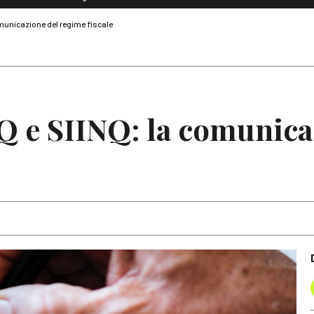
Dialoghi di Diritto dell'Economia
municazione del regime fiscale
Editoriali
Articoli
Note
Q e SIINQ: la comunica