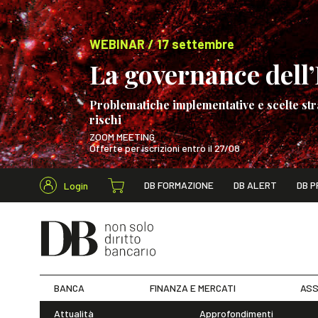
WEBINAR / 17 settembre
La governance dell’I
Problematiche implementative e scelte str
rischi
ZOOM MEETING
Offerte per iscrizioni entro il 27/08
Cerca nel s
DB FORMAZIONE
DB ALERT
DB P
Login
WEBINAR / 17 s
BANCA
FINANZA E MERCATI
ASS
Attualità
Approfondimenti