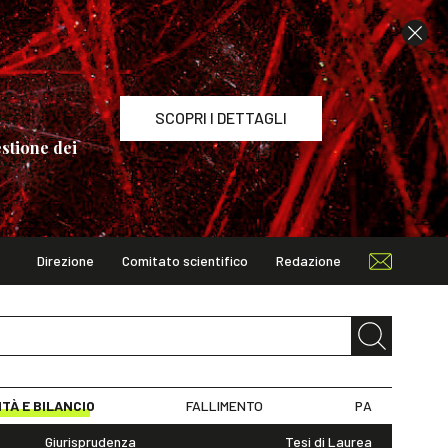
SCOPRI I DETTAGLI
stione dei
Direzione
Comitato scientifico
Redazione
TAGLI
ITÀ E BILANCIO
FALLIMENTO
PA
Giurisprudenza
Tesi di Laurea