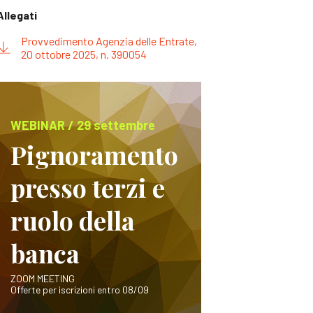
Allegati
Provvedimento Agenzia delle Entrate,
20 ottobre 2025, n. 390054
WEBINAR / 29 settembre
Pignoramento
presso terzi e
ruolo della
banca
ZOOM MEETING
Offerte per iscrizioni entro 08/09