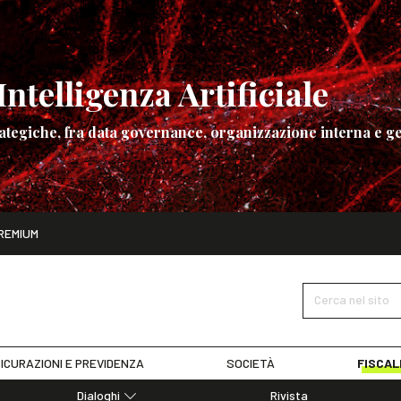
ntelligenza Artificiale
ategiche, fra data governance, organizzazione interna e ge
ito
REMIUM
ettembre
La governance dell’Intelligenza Artificiale
SCOPRI I DET
Cerca nel sito
ICURAZIONI E PREVIDENZA
SOCIETÀ
FISCAL
Dialoghi
Rivista