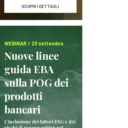
SCOPRI I DETTAGLI
WEBINAR / 23 settembre
Nuove linee
guida EBA
sulla POG dei
prodotti
bancari
L’inclusione dei fattori ESG e dei
rischi di greenwashing nel