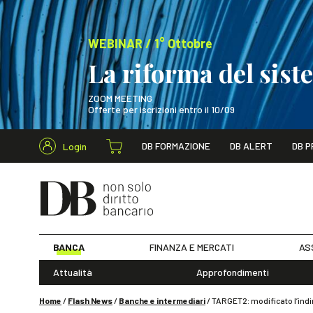
WEBINAR / 1° Ottobre
La riforma del sis
ZOOM MEETING
Offerte per iscrizioni entro il 10/09
Cerca nel s
DB FORMAZIONE
DB ALERT
DB P
Login
WEBINAR / 1° Ot
BANCA
FINANZA E MERCATI
AS
Attualità
Approfondimenti
Home
/
Flash News
/
Banche e intermediari
/
TARGET2: modificato l’ind