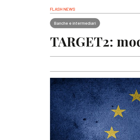
FLASH NEWS
Banche e intermediari
TARGET2: modi