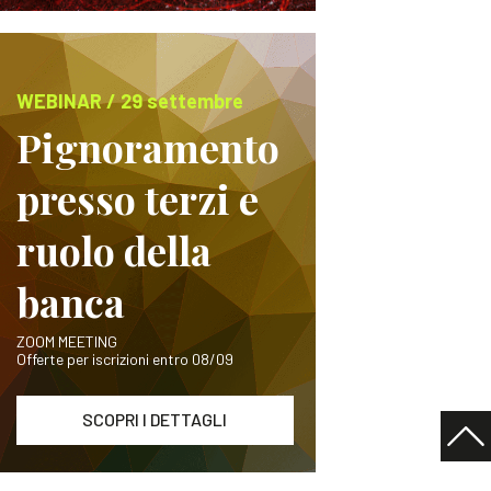
WEBINAR / 29 settembre
Pignoramento
presso terzi e
ruolo della
banca
ZOOM MEETING
Offerte per iscrizioni entro 08/09
SCOPRI I DETTAGLI