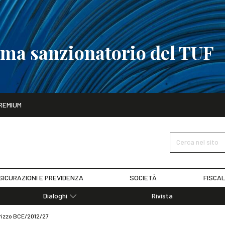
tema sanzionatorio del TUF
ito
REMIUM
tobre
La riforma del sistema sanzionatorio del TUF
SCOPRI I DET
Cerca nel sito
SICURAZIONI E PREVIDENZA
SOCIETÀ
FISCAL
Dialoghi
Rivista
Dialoghi di Diritto dell'Economia
irizzo BCE/2012/27
Editoriali