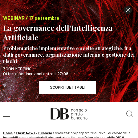
WEBINAR / 17 settembre
La governance dell’Intelligenza
Artificiale
Problematiche implementative e scelte strategiche, fra
data governance, organizzazione interna e gestione dei
rischi
ZOOM MEETING
Offerte per iscrizioni entro il 27/08
SCOPRI I DETTAGLI
Cerca nel sito
WEBINAR / 17 settembre
La governance dell’Intelligenza Artificiale
SCOPRI I DETTAGLI
Home
/
Flash News
/
Bilancio
/
Svalutazioni per perdite durevoli di valore delle
immobilizzazioni materiali e immateriali: il nuovo Principio contabile OIC 9