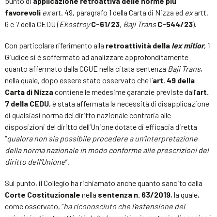
punto di
applicazione retroattiva delle norme più
favorevoli
ex
art. 49, paragrafo 1 della Carta di Nizza ed
ex
artt.
6 e 7 della CEDU (
Ekostroy
C-61/23
,
Baji Trans
C-544/23
).
Con particolare riferimento alla
retroattività della
lex mitior
, il
Giudice si è soffermato ad analizzare approfonditamente
quanto affermato dalla CGUE nella citata sentenza
Baji Trans
,
nella quale, dopo essere stato osservato che l’
art. 49 della
Carta di Nizza
contiene le medesime garanzie previste dall’
art.
7 della CEDU
, è stata affermata la necessità di disapplicazione
di qualsiasi norma del diritto nazionale contraria alle
disposizioni del diritto dell’Unione dotate di efficacia diretta
“
qualora non sia possibile procedere a un’interpretazione
della norma nazionale in modo conforme alle prescrizioni del
diritto dell’Unione
”.
Sul punto, il Collegio ha richiamato anche quanto sancito dalla
Corte Costituzionale
nella
sentenza n. 63/2019
, la quale,
come osservato, “
ha riconosciuto che l’estensione del