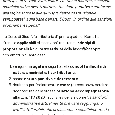
principio di retroattività della lex mitior in materia di sanzioni
amministrative aventi natura e funzione punitiva è conforme
alla logica sottesa alla giurisprudenza costituzionale
sviluppatasi, sulla base dell’art. 3 Cost., in ordine alle sanzioni
propriamente penali
”.
La Corte di Giustizia Tributaria di primo grado di Roma ha
ritenuto
applicabili
alle sanzioni tributarie i
principi di
proporzionalità
e di
retroattività
della
lex mitior
sopra
richiamati in quanto esse:
vengono
irrogate
a seguito della c
ondotta illecita di
natura amministrativa-tributaria
;
hanno
natura punitiva e deterrente
;
risultano particolarmente
severe
(circostanza, peraltro,
riconosciuta dalla stessa
relazione accompagnatoria
alla L. n. 111/2023
in cui si evidenzia come “
le sanzioni
amministrative attualmente previste raggiungano
livelli intollerabili, che si discostano sensibilmente da