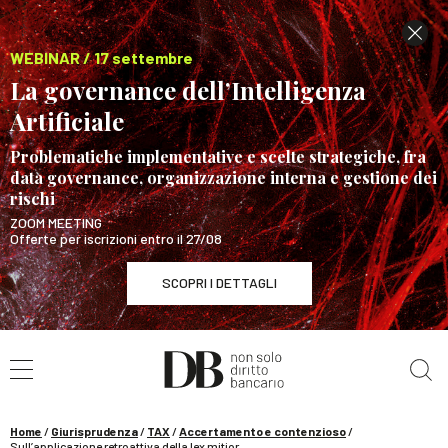
WEBINAR / 17 settembre
La governance dell’Intelligenza
Artificiale
Problematiche implementative e scelte strategiche, fra
data governance, organizzazione interna e gestione dei
rischi
ZOOM MEETING
Offerte per iscrizioni entro il 27/08
SCOPRI I DETTAGLI
Cerca nel sito
WEBINAR / 17 settembre
La governance dell’Intelligenza Artificiale
SCOPRI I DETTAGLI
Home
/
Giurisprudenza
/
TAX
/
Accertamento e contenzioso
/
Sull’applicazione retroattiva della lex mitior