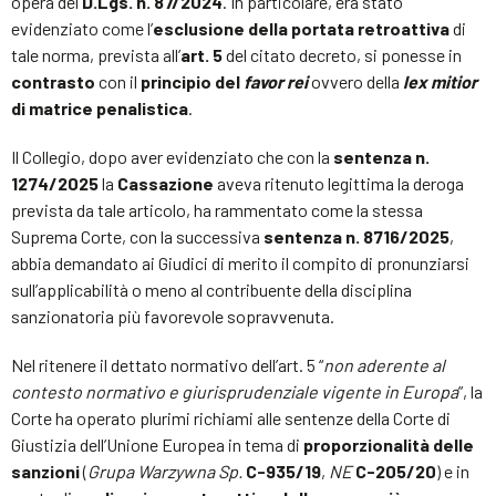
opera del
D.Lgs. n. 87/2024
. In particolare, era stato
evidenziato come l’
esclusione della portata retroattiva
di
tale norma, prevista all’
art. 5
del citato decreto, si ponesse in
contrasto
con il
principio del
favor rei
ovvero della
lex mitior
di matrice penalistica
.
Il Collegio, dopo aver evidenziato che con la
sentenza n.
1274/2025
la
Cassazione
aveva ritenuto legittima la deroga
prevista da tale articolo, ha rammentato come la stessa
Suprema Corte, con la successiva
sentenza n. 8716/2025
,
abbia demandato ai Giudici di merito il compito di pronunziarsi
sull’applicabilità o meno al contribuente della disciplina
sanzionatoria più favorevole sopravvenuta.
Nel ritenere il dettato normativo dell’art. 5 “
non aderente al
contesto normativo e giurisprudenziale vigente in Europa
”, la
Corte ha operato plurimi richiami alle sentenze della Corte di
Giustizia dell’Unione Europea in tema di
proporzionalità delle
sanzioni
(
Grupa Warzywna Sp.
C-935/19
,
NE
C-205/20
) e in