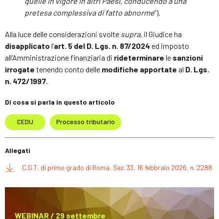
quelle in vigore in altri Paesi, conducendo a una
pretesa complessiva di fatto abnorme
”).
Alla luce delle considerazioni svolte
supra
, il Giudice ha
disapplicato
l’
art. 5 del D. Lgs. n. 87/2024
ed imposto
all’Amministrazione finanziaria di
rideterminare
le
sanzioni
irrogate
tenendo conto delle
modifiche
apportate
al
D. Lgs.
n. 472/1997
.
Di cosa si parla in questo articolo
CEDU
Processo tributario
Allegati
C.G.T. di primo grado di Roma, Sez. 33, 16 febbraio 2026, n. 2288
WEBINAR / 29 settembre