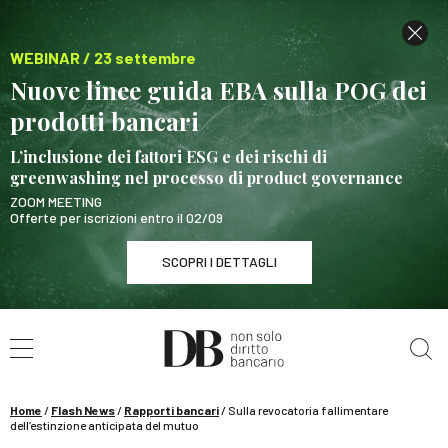
WEBINAR / 23 settembre
Nuove linee guida EBA sulla POG dei
prodotti bancari
L’inclusione dei fattori ESG e dei rischi di
greenwashing nel processo di product governance
ZOOM MEETING
Offerte per iscrizioni entro il 02/09
SCOPRI I DETTAGLI
Cerca nel sito
WEBINAR / 23 settembre
Nuove linee guida EBA sulla POG dei prodotti
bancari
Home
/
Flash News
/
Rapporti bancari
/
Sulla revocatoria fallimentare
SCOPRI I DETTAGLI
dell’estinzione anticipata del mutuo