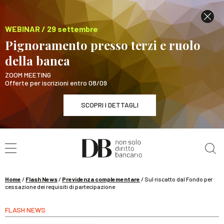
WEBINAR / 29 settembre
Pignoramento presso terzi e ruolo
della banca
ZOOM MEETING
Offerte per iscrizioni entro 08/09
SCOPRI I DETTAGLI
Cerca nel sito
WEBINAR / 29 settembre
Pignoramento presso terzi e ruolo della banca
SCOPRI I DETTAGLI
Home
/
Flash News
/
Previdenza complementare
/
Sul riscatto dal Fondo per
cessazione dei requisiti di partecipazione
FLASH NEWS