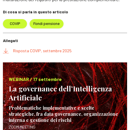
Di cosa si parla in questo articolo
COVIP
Fondi pensione
Allegati
Risposta COVIP, settembre 2025
WEBINAR / 17 settembre
La governance dell’Intelligenza
Artificiale
Problematiche implementative e scelte
strategiche, fra data governance, organizzazione
interna e gestione dei rischi
ZOOM MEETING