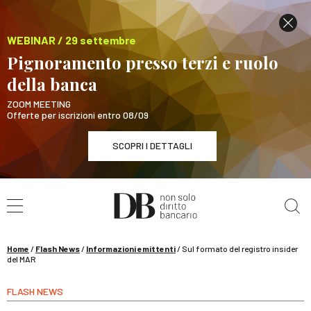
WEBINAR / 29 settembre
Pignoramento presso terzi e ruolo
della banca
ZOOM MEETING
Offerte per iscrizioni entro 08/09
SCOPRI I DETTAGLI
Cerca nel sito
WEBINAR / 29 settembre
Pignoramento presso terzi e ruolo della banca
SCOPRI I DETTAGLI
Home
/
Flash News
/
Informazioni emittenti
/
Sul formato del registro insider
del MAR
FLASH NEWS