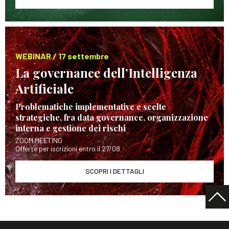
WEBINAR / 17 settembre
La governance dell’Intelligenza
Artificiale
Problematiche implementative e scelte
strategiche, fra data governance, organizzazione
interna e gestione dei rischi
ZOOM MEETING
Offerte per iscrizioni entro il 27/08
SCOPRI I DETTAGLI