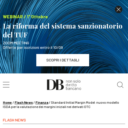
WEBINAR / 1° Ottobre
La riforma del sistema sanzionatorio
del TUF
ZOOM MEETING
Offerte per iscrizioni entro il 10/09
SCOPRI I DETTAGLI
Cerca nel sito
WEBINAR / 1° Ottobre
La riforma del sistema sanzionatorio del TUF
SCOPRI I DETTAGLI
Home
/
Flash News
/
Finanza
/
Standard Initial Margin Model: nuovo modello
ISDA per la valutazione dei margini iniziali nei derivati OTC
FLASH NEWS