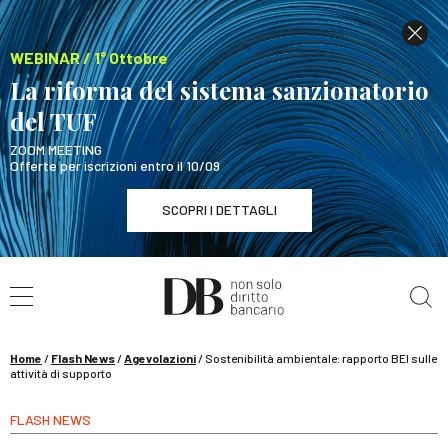
WEBINAR / 1° Ottobre
La riforma del sistema sanzionatorio
del TUF
ZOOM MEETING
Offerte per iscrizioni entro il 10/09
SCOPRI I DETTAGLI
Cerca nel sito
WEBINAR / 1° Ottobre
La riforma del sistema sanzionatorio del TUF
SCOPRI I DETTAGLI
Home
/
Flash News
/
Agevolazioni
/
Sostenibilità ambientale: rapporto BEI sulle
attività di supporto
FLASH NEWS