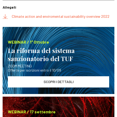
Allegati
Climate action and enviromental sustainability overview 2022
WEBINAR / 1° Ottobre
La riforma del sistema
sanzionatorio del TUF
ZOOM MEETING
Offerte per iscrizioni entro il 10/09
SCOPRI I DETTAGLI
WEBINAR / 17 settembre