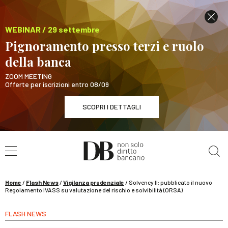
WEBINAR / 29 settembre
Pignoramento presso terzi e ruolo
della banca
ZOOM MEETING
Offerte per iscrizioni entro 08/09
SCOPRI I DETTAGLI
Cerca nel sito
WEBINAR / 29 settembre
Pignoramento presso terzi e ruolo della banca
SCOPRI I DETTAGLI
Home
/
Flash News
/
Vigilanza prudenziale
/
Solvency II: pubblicato il nuovo
Regolamento IVASS su valutazione del rischio e solvibilità (ORSA)
FLASH NEWS