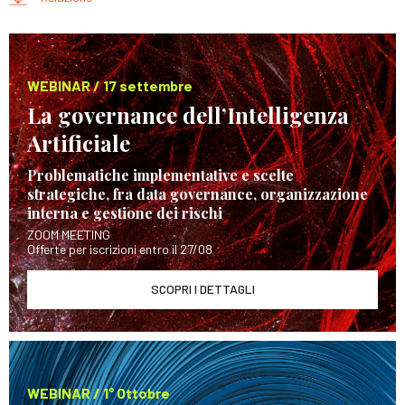
WEBINAR / 17 settembre
La governance dell’Intelligenza
Artificiale
Problematiche implementative e scelte
strategiche, fra data governance, organizzazione
interna e gestione dei rischi
ZOOM MEETING
Offerte per iscrizioni entro il 27/08
SCOPRI I DETTAGLI
WEBINAR / 1° Ottobre