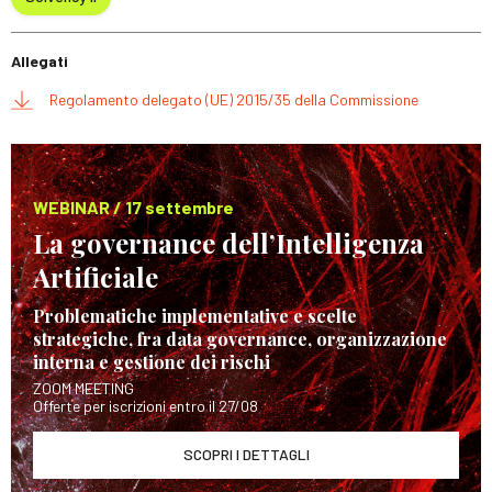
Allegati
Regolamento delegato (UE) 2015/35 della Commissione
WEBINAR / 17 settembre
La governance dell’Intelligenza
Artificiale
Problematiche implementative e scelte
strategiche, fra data governance, organizzazione
interna e gestione dei rischi
ZOOM MEETING
Offerte per iscrizioni entro il 27/08
SCOPRI I DETTAGLI