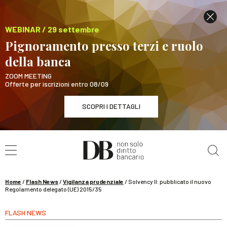
WEBINAR / 29 settembre
Pignoramento presso terzi e ruolo
della banca
ZOOM MEETING
Offerte per iscrizioni entro 08/09
SCOPRI I DETTAGLI
Cerca nel sito
WEBINAR / 29 settembre
Pignoramento presso terzi e ruolo della banca
SCOPRI I DETTAGLI
Home
/
Flash News
/
Vigilanza prudenziale
/
Solvency II: pubblicato il nuovo
Regolamento delegato (UE) 2015/35
FLASH NEWS