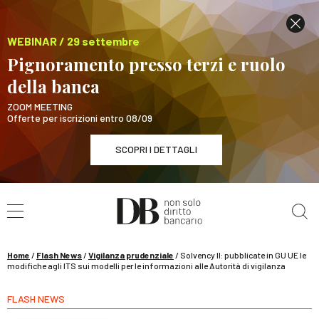
WEBINAR / 29 settembre
Pignoramento presso terzi e ruolo
della banca
ZOOM MEETING
Offerte per iscrizioni entro 08/09
SCOPRI I DETTAGLI
Cerca nel sito
WEBINAR / 29 settembre
Pignoramento presso terzi e ruolo della banca
SCOPRI I DETTAGLI
Home
/
Flash News
/
Vigilanza prudenziale
/
Solvency II: pubblicate in GU UE le
modifiche agli ITS sui modelli per le informazioni alle Autorità di vigilanza
FLASH NEWS