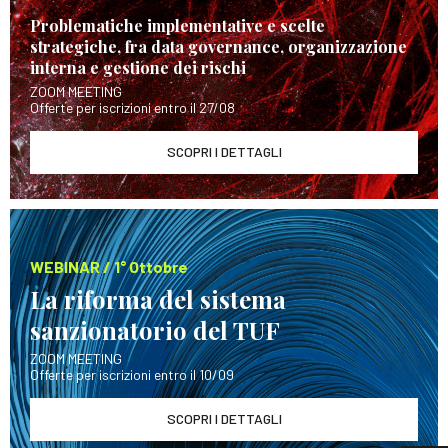
Problematiche implementative e scelte
strategiche, fra data governance, organizzazione
interna e gestione dei rischi
ZOOM MEETING
Offerte per iscrizioni entro il 27/08
SCOPRI I DETTAGLI
WEBINAR / 1° Ottobre
La riforma del sistema
sanzionatorio del TUF
ZOOM MEETING
Offerte per iscrizioni entro il 10/09
SCOPRI I DETTAGLI