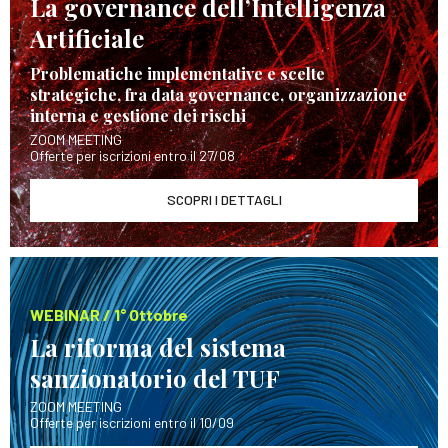
La governance dell’Intelligenza
Artificiale
Problematiche implementative e scelte
strategiche, fra data governance, organizzazione
interna e gestione dei rischi
ZOOM MEETING
Offerte per iscrizioni entro il 27/08
SCOPRI I DETTAGLI
WEBINAR / 1° Ottobre
La riforma del sistema
sanzionatorio del TUF
ZOOM MEETING
Offerte per iscrizioni entro il 10/09