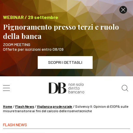
WEBINAR / 29 settembre
Pignoramento presso terzi e ruolo
della banca
ZOOM MEETING
Offerte per iscrizioni entro 08/09
SCOPRI I DETTAGLI
Cerca nel sito
WEBINAR / 29 settembre
Pignoramento presso terzi e ruolo della banca
SCOPRI I DETTAGLI
Home
/
Flash News
/
Vigilanza prudenziale
/
Solvency II: Opinion di EIOPA sulle
misure transitorie ai fini del calcolo delle riserve tecniche
FLASH NEWS