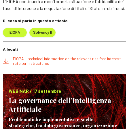
L’EIOPA continuerà a monitorare la situazione e l’affidabilità dei
tassi di interesse e la negoziazione di titoli di Stato in rubli russi.
Di cosa si parla in questo articolo
EIOPA
Solvency II
Allegati
EIOPA - technical information on the relevant risk free interest
rate term structures
WEBINAR / 17 settembre
La governance dell’Intelligenza
Artificiale
Problematiche implementative e scelte
strategiche, fra data governance, organizzazione