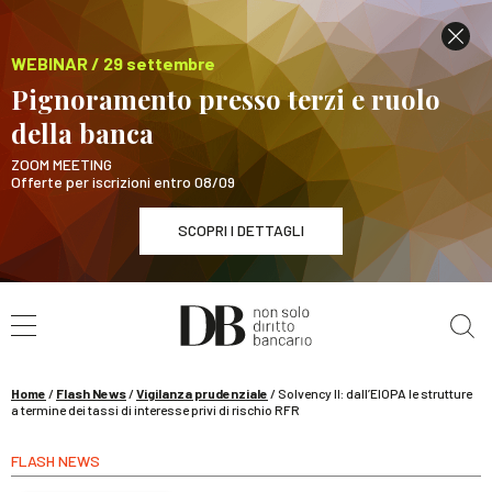
WEBINAR / 29 settembre
Pignoramento presso terzi e ruolo
della banca
ZOOM MEETING
Offerte per iscrizioni entro 08/09
SCOPRI I DETTAGLI
Cerca nel sito
WEBINAR / 29 settembre
Pignoramento presso terzi e ruolo della banca
SCOPRI I DETTAGLI
Home
/
Flash News
/
Vigilanza prudenziale
/
Solvency II: dall’EIOPA le strutture
a termine dei tassi di interesse privi di rischio RFR
FLASH NEWS