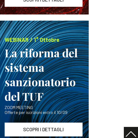
WEBINAR / 1° Ottobre
La riforma del
sistema
sanzionatorio
del TUF
ZOOM MEETING
Offerte per iscrizioni entro il 10/09
SCOPRI I DETTAGLI