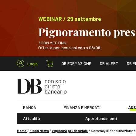
WEBINAR / 29 settembre
Pignoramento presso
ZOOM MEETING
Offerte per iscrizioni entro 08/09
Cerca nel s
DB FORMAZIONE
DB ALERT
DB P
Login
WEBINAR / 29 sett
BANCA
FINANZA E MERCATI
ASS
Attualità
Approfondimenti
Home
/
Flash News
/
Vigilanza prudenziale
/
Solvency II: consultazione 