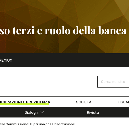
 terzi e ruolo della banca
ito
REMIUM
embre
Pignoramento presso terzi e ruolo della banca
SCOPRI I D
Cerca nel sito
ICURAZIONI E PREVIDENZA
SOCIETÀ
FISCA
Dialoghi
Rivista
Dialoghi di Diritto dell'Economia
della Commissione UE per una possibile revisione
Editoriali