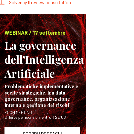
Solvency II review consultation
WEBINAR / 17 settembre
La governance
dell’Intelligenza
Artificiale
Problematiche implementative e
scelte strategiche, fra data
governance, organizzazione
interna e gestione dei rischi
ZOOM MEETING
Offerte per iscrizioni entro il 27/08
SCOPRI I DETTAGLI