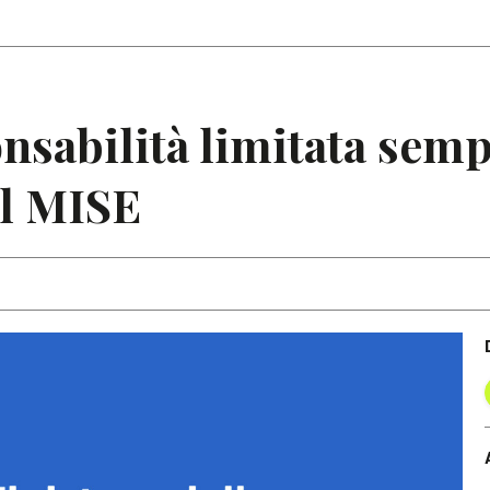
Articoli
Note
nsabilità limitata sempl
el MISE