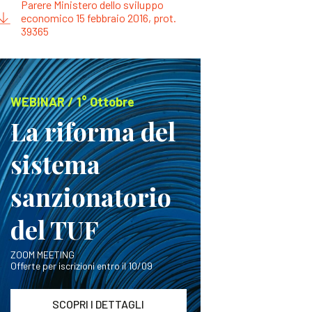
Parere Ministero dello sviluppo
economico 15 febbraio 2016, prot.
39365
WEBINAR / 1° Ottobre
La riforma del
sistema
sanzionatorio
del TUF
ZOOM MEETING
Offerte per iscrizioni entro il 10/09
SCOPRI I DETTAGLI