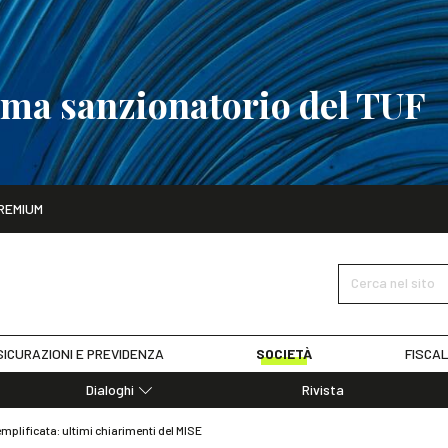
tema sanzionatorio del TUF
ito
REMIUM
tobre
La riforma del sistema sanzionatorio del TUF
SCOPRI I DET
Cerca nel sito
ICURAZIONI E PREVIDENZA
SOCIETÀ
FISCAL
Dialoghi
Rivista
Dialoghi di Diritto dell'Economia
mplificata: ultimi chiarimenti del MISE
Editoriali