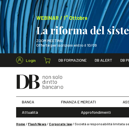
WEBINAR / 1° Ottobre
La riforma del sis
ZOOM MEETING
Offerte per iscrizioni entro il 10/09
Cerca nel s
DB FORMAZIONE
DB ALERT
DB P
Login
WEBINAR / 1° Ot
BANCA
FINANZA E MERCATI
ASS
Attualità
Approfondimenti
Home
/
Flash News
/
Corporate law
/
Società a responsabilità limitata se