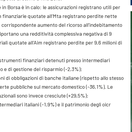
 in Borsa è in calo: le assicurazioni registrano utili per
on finanziarie quotate all’Mta registrano perdite nette
 un corrispondente aumento del ricorso all’indebitamento
 riportano una redditività complessiva negativa di 9
riali quotate all’Aim registrano perdite per 9,6 milioni di
 strumenti finanziari detenuti presso intermediari
to e di gestione del risparmio (-2,3%);
i di obbligazioni di banche italiane (rispetto allo stesso
fferte pubbliche sul mercato domestico (-36,1%). Le
ituzionali sono invece cresciute (+29,5%);
termediari italiani (-1,9%) e il patrimonio degli oicr