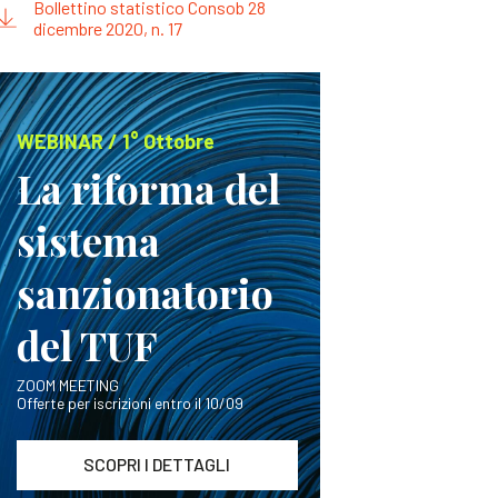
Bollettino statistico Consob 28
dicembre 2020, n. 17
WEBINAR / 1° Ottobre
La riforma del
sistema
sanzionatorio
del TUF
ZOOM MEETING
Offerte per iscrizioni entro il 10/09
SCOPRI I DETTAGLI