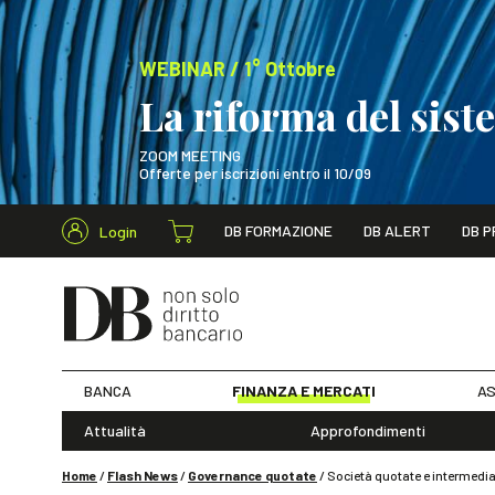
WEBINAR / 1° Ottobre
La riforma del sis
ZOOM MEETING
Offerte per iscrizioni entro il 10/09
Cerca nel s
DB FORMAZIONE
DB ALERT
DB P
Login
WEBINAR / 1° Ot
BANCA
FINANZA E MERCATI
AS
Attualità
Approfondimenti
Home
/
Flash News
/
Governance quotate
/
Società quotate e intermedia