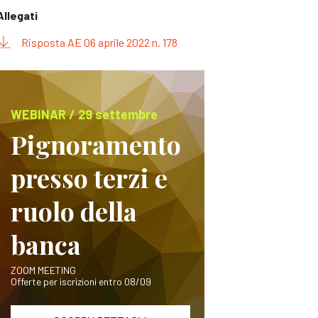
Allegati
Risposta AE 06 aprile 2022 n. 178
WEBINAR / 29 settembre
Pignoramento
presso terzi e
ruolo della
banca
ZOOM MEETING
Offerte per iscrizioni entro 08/09