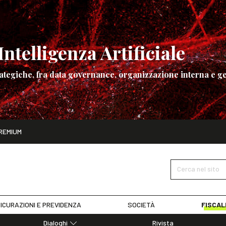
ntelligenza Artificiale
ategiche, fra data governance, organizzazione interna e ge
ito
REMIUM
ettembre
La governance dell’Intelligenza Artificiale
SCOPRI I DET
Cerca nel sito
ICURAZIONI E PREVIDENZA
SOCIETÀ
FISCAL
Dialoghi
Rivista