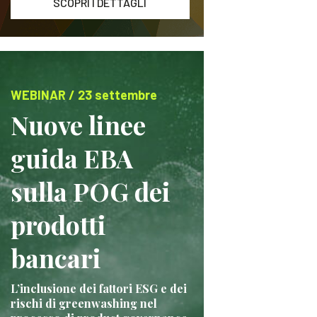
SCOPRI I DETTAGLI
WEBINAR / 23 settembre
Nuove linee
guida EBA
sulla POG dei
prodotti
bancari
L’inclusione dei fattori ESG e dei
rischi di greenwashing nel