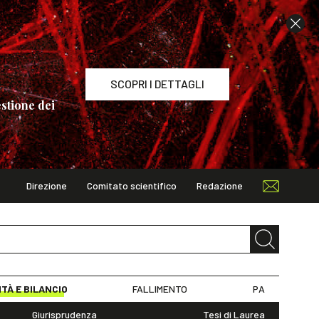
SCOPRI I DETTAGLI
stione dei
Direzione
Comitato scientifico
Redazione
TAGLI
ITÀ E BILANCIO
FALLIMENTO
PA
Giurisprudenza
Tesi di Laurea