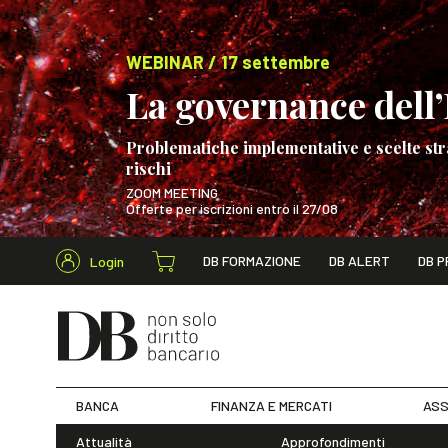
WEBINAR / 17 settembre
La governance dell’I
Problematiche implementative e scelte str
rischi
ZOOM MEETING
Offerte per iscrizioni entro il 27/08
Cerca nel s
DB FORMAZIONE
DB ALERT
DB P
Login
WEBINAR / 17 s
BANCA
FINANZA E MERCATI
ASS
Attualità
Approfondimenti