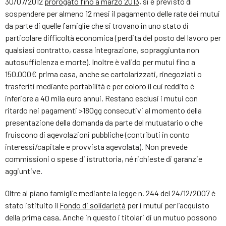
30/07/2012
prorogato fino a marzo 2013
, si è previsto di
sospendere per almeno 12 mesi il pagamento delle rate dei mutui
da parte di quelle famiglie che si trovano in uno stato di
particolare difficoltà economica (perdita del posto del lavoro per
qualsiasi contratto, cassa integrazione, sopraggiunta non
autosufficienza e morte). Inoltre è valido per mutui fino a
150.000€ prima casa, anche se cartolarizzati, rinegoziati o
trasferiti mediante portabilità e per coloro il cui reddito è
inferiore a 40 mila euro annui. Restano esclusi i mutui con
ritardo nei pagamenti >180gg consecutivi al momento della
presentazione della domanda da parte del mutuatario o che
fruiscono di agevolazioni pubbliche (contributi in conto
interessi/capitale e provvista agevolata). Non prevede
commissioni o spese di istruttoria, né richieste di garanzie
aggiuntive.
Oltre al piano famiglie mediante la legge n. 244 del 24/12/2007 è
stato istituito il
Fondo di solidarietà
per i mutui per l’acquisto
della prima casa. Anche in questo i titolari di un mutuo possono