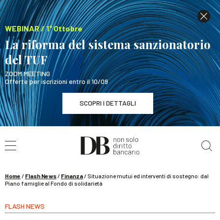
WEBINAR / 1° Ottobre
La riforma del sistema sanzionatorio
del TUF
ZOOM MEETING
Offerte per iscrizioni entro il 10/09
SCOPRI I DETTAGLI
Cerca nel sito
WEBINAR / 1° Ottobre
La riforma del sistema sanzionatorio del TUF
SCOPRI I DETTAGLI
Home
/
Flash News
/
Finanza
/
Situazione mutui ed interventi di sostegno: dal
Piano famiglie al Fondo di solidarietà
FLASH NEWS